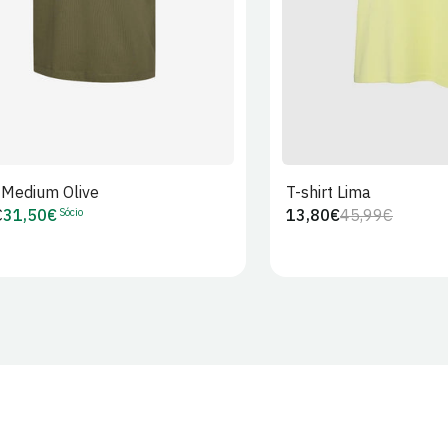
t Medium Olive
T-shirt Lima
Sócio
€
31,50€
13,80€
45,99€
Preço
Preço
Preço
r
de
regular
de
Sócio
venda