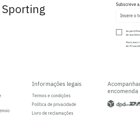
 Sporting
Subscreve a
Ao partilha
de marketin
Para mais i
de Privacid
Informações legais
Acompanha
encomenda
e
Termos e condições
Política de privacidade
envio
Livro de reclamações