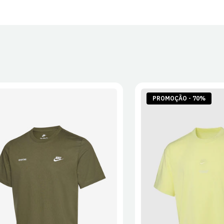
30 dias após
Artigos pers
Para mais in
Devoluções
.
PROMOÇÃO - 70%
S
M
L
XL
2XL
S
M
L