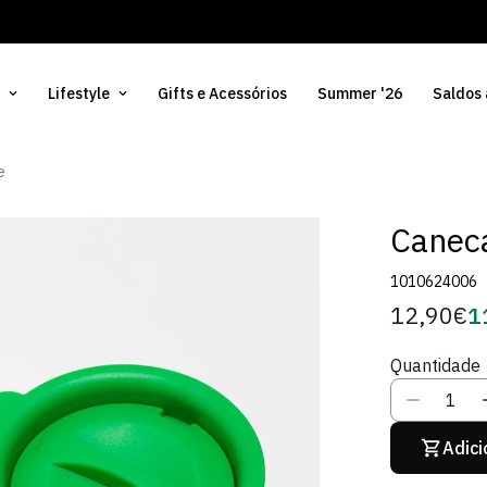
Lifestyle
Gifts e Acessórios
Summer '26
Saldos
e
Canec
1010624006
12,90€
1
Preço
Pr
regular
d
Quantidade
Só
Adici