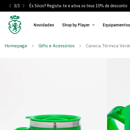
3
/
3
És Sócio? Regista-te e ativa os teus 10% de desconto
Novidades
Shop by Player
Equipamentos
Homepage
Gifts e Acessórios
Caneca Térmica Verd