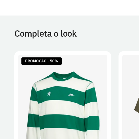
Completa o look
PROMOÇÃO - 50%
S
M
L
XL
2XL