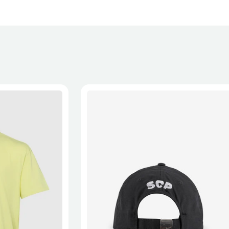
 a recepção da encomenda - aplicam-se
Termos e Condições.
onalizados não podem ser devolvidos.
formações, consulta a página de
Métodos e Custos de Envio
e
XL
2XL
S/M
M/L
L/XL