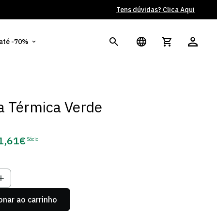
Tens dúvidas? Clica Aqui
Po
 até -70%
a Térmica Verde
1,61€
Sócio
eço
e
cio
onar ao carrinho