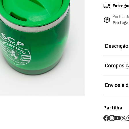
Entregu
Portes d
Portuga
Descrição
Caneca Térmi
Composiçã
levar contigo
Loja Verde On
Envios e 
Envios
Partilha
Prazo estima
O valor dos p
Devoluções