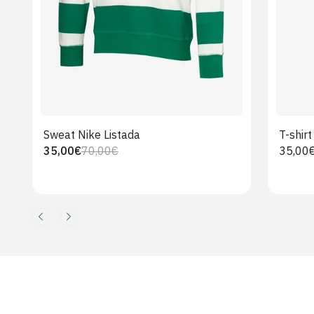
Sweat Nike Listada
T-shir
35,00€
70,00€
Preço
35,00
Preço
Preço
regula
regular
de
venda