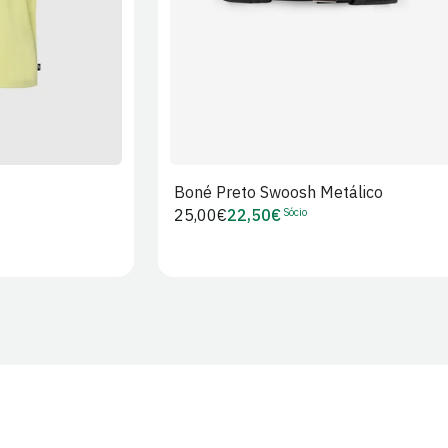
Boné Preto Swoosh Metálico
Sócio
Preço
25,00€
22,50€
Preço
regular
de
Sócio