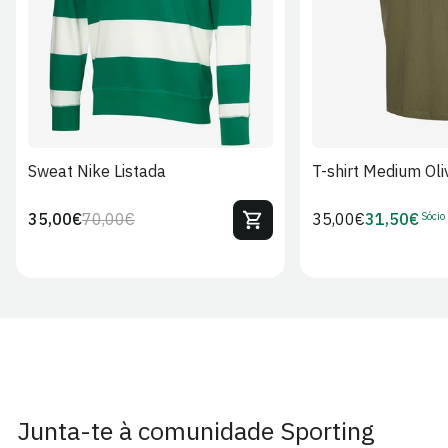
Sweat Nike Listada
T-shirt Medium Oli
Sócio
35,00€
70,00€
Preço
35,00€
31,50€
Preço
Preço
Preço
regular
regular
de
de
venda
Sócio
Junta-te à comunidade Sporting