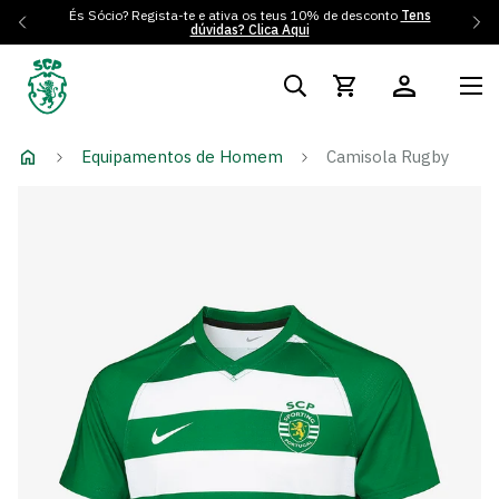
És Sócio? Regista-te e ativa os teus 10% de desconto
Tens
dúvidas? Clica Aqui
Equipamentos de Homem
Camisola Rugby