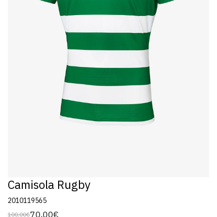
Camisola Rugby
2010119565
70,00€
100,00€
Preço
Preço