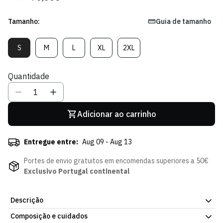
regular
de
venda
Tamanho:
Guia de tamanho
S
M
L
XL
2XL
Variante
Variante
Variante
Variante
Variante
Esgotada
Esgotada
Esgotada
Esgotada
Esgotada
Ou
Ou
Ou
Ou
Ou
Quantidade
Indisponível
Indisponível
Indisponível
Indisponível
Indisponível
Adicionar ao carrinho
Entregue entre:
Aug 09 - Aug 13
Portes de envio gratuitos em encomendas superiores a 50€
Exclusivo Portugal continental
Descrição
Composição e cuidados
Camisola Rugby, com o emblema do Sporting Clube de Portugal.