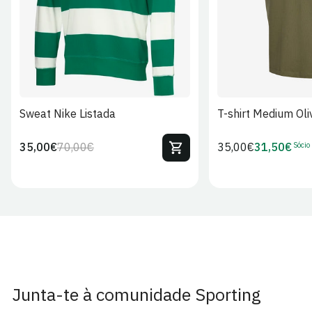
Sweat Nike Listada
T-shirt Medium Oli
Sócio
35,00€
70,00€
Preço
35,00€
31,50€
Preço
Preço
Preço
regular
regular
de
de
venda
Sócio
Junta-te à comunidade Sporting