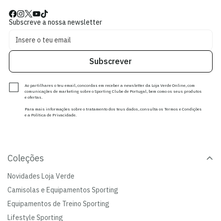
Subscreve a nossa newsletter
Subscrever
Ao partilhares o teu email, concordas em receber a newsletter da Loja Verde Online, com
comunicações de marketing sobre o Sporting Clube de Portugal, bem como os seus produtos
e ofertas.
Para mais informações sobre o tratamento dos teus dados, consulta os Termos e Condições
e a Política de Privacidade.
Coleções
Novidades Loja Verde
Camisolas e Equipamentos Sporting
Equipamentos de Treino Sporting
Lifestyle Sporting