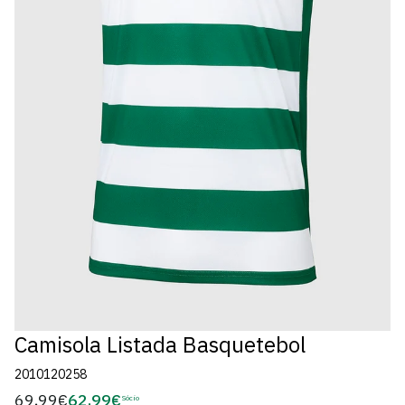
Camisola Listada Basquetebol
2010120258
69,99€
62,99€
Preço
Sócio
Preço