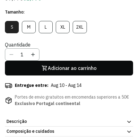
regular
de
Tamanho:
Sócio
S
M
L
XL
2XL
Variante
Variante
Variante
Variante
Variante
Esgotada
Esgotada
Esgotada
Esgotada
Esgotada
Ou
Ou
Ou
Ou
Ou
Quantidade
Indisponível
Indisponível
Indisponível
Indisponível
Indisponível
Adicionar ao carrinho
Entregue entre:
Aug 10 - Aug 14
Portes de envio gratuitos em encomendas superiores a 50€
Exclusivo Portugal continental
Descrição
Composição e cuidados
Camisola Listada Basquetebol, com o design da atual coleção