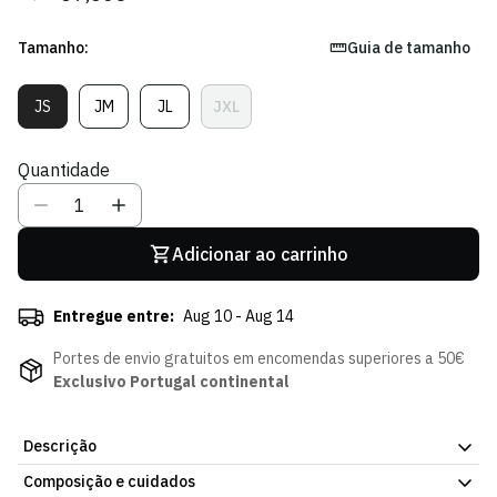
regular
de
venda
Tamanho:
Guia de tamanho
JS
JM
JL
JXL
Variante
Variante
Variante
Variante
Esgotada
Esgotada
Esgotada
Esgotada
Ou
Ou
Ou
Ou
Quantidade
Indisponível
Indisponível
Indisponível
Indisponível
Adicionar ao carrinho
Entregue entre:
Aug 10 - Aug 14
Portes de envio gratuitos em encomendas superiores a 50€
Exclusivo Portugal continental
Descrição
Composição e cuidados
Camisola Alternativa 24/25 - Criança. Uma peça fácil de usar,