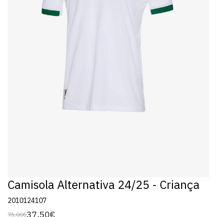
Camisola Alternativa 24/25 - Criança
2010124107
37,50€
75,00€
Preço
Preço