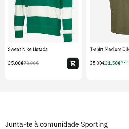
Sweat Nike Listada
T-shirt Medium Oli
Sócio
35,00€
70,00€
Preço
35,00€
31,50€
Preço
Preço
Preço
regular
regular
de
de
venda
Sócio
Junta-te à comunidade Sporting