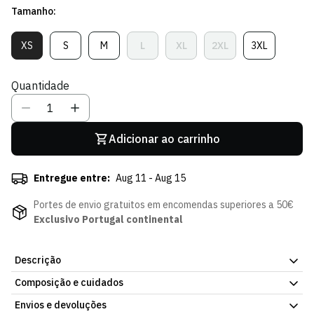
Tamanho:
Sócio
XS
S
M
L
XL
2XL
3XL
Variante
Variante
Variante
Variante
Variante
Variante
Variante
Esgotada
Esgotada
Esgotada
Esgotada
Esgotada
Esgotada
Esgotada
Ou
Ou
Ou
Ou
Ou
Ou
Ou
Quantidade
Indisponível
Indisponível
Indisponível
Indisponível
Indisponível
Indisponível
Indisponível
Adicionar ao carrinho
Entregue entre:
Aug 11 - Aug 15
Portes de envio gratuitos em encomendas superiores a 50€
Exclusivo Portugal continental
Descrição
Composição e cuidados
Representa o Sporting CP com a Camisa Otherwise Verde
Escura.
Com um design elegante, esta peça adapta-se a
Envios e devoluções
lavar à mão em água fria