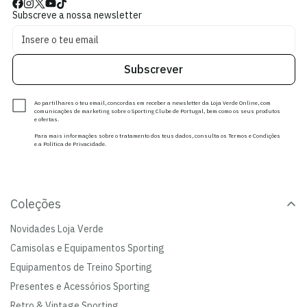
Subscreve a nossa newsletter
Subscrever
Ao partilhares o teu email, concordas em receber a newsletter da Loja Verde Online, com
comunicações de marketing sobre o Sporting Clube de Portugal, bem como os seus produtos
e ofertas.
Para mais informações sobre o tratamento dos teus dados, consulta os Termos e Condições
e a Política de Privacidade.
Coleções
Novidades Loja Verde
Camisolas e Equipamentos Sporting
Equipamentos de Treino Sporting
Presentes e Acessórios Sporting
Retro & Vintage Sporting