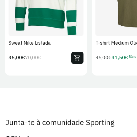
Sweat Nike Listada
T-shirt Medium Oli
Sócio
35,00€
70,00€
Preço
35,00€
31,50€
Preço
Preço
Preço
regular
regular
de
de
venda
Sócio
Junta-te à comunidade Sporting