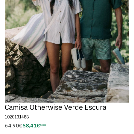
Camisa Otherwise Verde Escura
1020131488
64,90€
58,41€
Preço
Sócio
Preço
regular
de