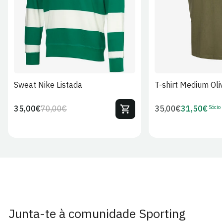
Sweat Nike Listada
T-shirt Medium Oli
Sócio
35,00€
70,00€
Preço
35,00€
31,50€
Preço
Preço
Preço
regular
regular
de
de
venda
Sócio
Junta-te à comunidade Sporting