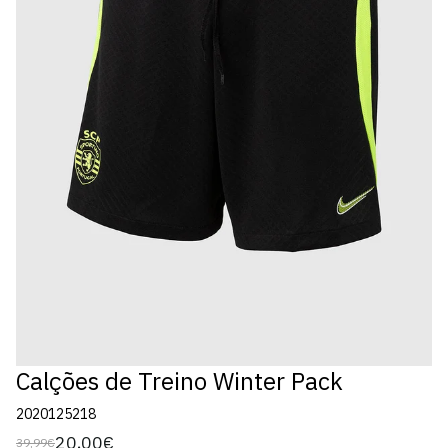
Calções de Treino Winter Pack
2020125218
20,00€
39,99€
Preço
Preço