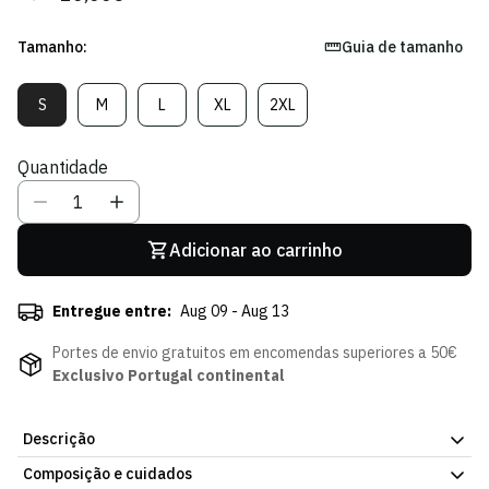
regular
de
venda
Tamanho:
Guia de tamanho
S
M
L
XL
2XL
Variante
Variante
Variante
Variante
Variante
Esgotada
Esgotada
Esgotada
Esgotada
Esgotada
Ou
Ou
Ou
Ou
Ou
Quantidade
Indisponível
Indisponível
Indisponível
Indisponível
Indisponível
Adicionar ao carrinho
Entregue entre:
Aug 09 - Aug 13
Portes de envio gratuitos em encomendas superiores a 50€
Exclusivo Portugal continental
Descrição
Composição e cuidados
Calções de Treino Winter Pack. Simples e prático para o dia a dia.