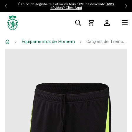
És Sócio? Regista-te e ativa os teus 10% de desconto
Tens
dúvidas? Clica Aqui
Equipamentos de Homem
Calções de Treino Winter Pack