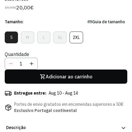
20,00€
39,99€
Preço
Preço
regular
de
venda
Tamanho:
Guia de tamanho
S
M
L
XL
2XL
Variante
Variante
Variante
Variante
Variante
Esgotada
Esgotada
Esgotada
Esgotada
Esgotada
Ou
Ou
Ou
Ou
Ou
Quantidade
Indisponível
Indisponível
Indisponível
Indisponível
Indisponível
Adicionar ao carrinho
Entregue entre:
Aug 10 - Aug 14
Portes de envio gratuitos em encomendas superiores a 50€
Exclusivo Portugal continental
Descrição