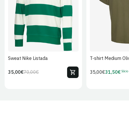
S
M
L
XL
2XL
S
M
L
Sweat Nike Listada
T-shirt Medium Oli
Sócio
35,00€
70,00€
Preço
35,00€
31,50€
Preço
Preço
Preço
regular
regular
de
de
venda
Sócio