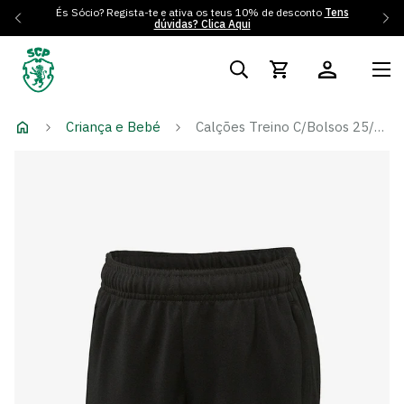
És Sócio? Regista-te e ativa os teus 10% de desconto
Tens
dúvidas? Clica Aqui
Criança e Bebé
Calções Treino C/Bolsos 25/26 - Criança