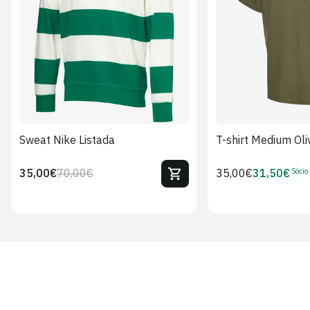
S
M
L
XL
2XL
S
M
L
Sweat Nike Listada
T-shirt Medium Oli
Sócio
35,00€
70,00€
Preço
35,00€
31,50€
Preço
Preço
Preço
regular
regular
de
de
venda
Sócio