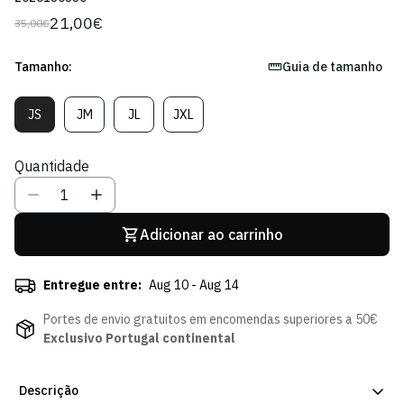
21,00€
35,00€
Preço
Preço
regular
de
venda
Tamanho:
Guia de tamanho
JS
JM
JL
JXL
Variante
Variante
Variante
Variante
Esgotada
Esgotada
Esgotada
Esgotada
Ou
Ou
Ou
Ou
Quantidade
Indisponível
Indisponível
Indisponível
Indisponível
Adicionar ao carrinho
Entregue entre:
Aug 10 - Aug 14
Portes de envio gratuitos em encomendas superiores a 50€
Exclusivo Portugal continental
Descrição