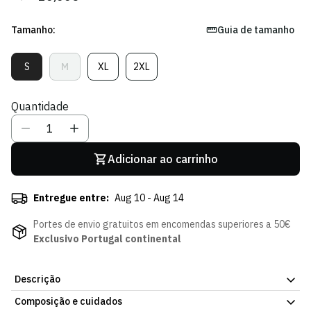
regular
de
venda
Tamanho:
Guia de tamanho
S
M
XL
2XL
Variante
Variante
Variante
Variante
Esgotada
Esgotada
Esgotada
Esgotada
Ou
Ou
Ou
Ou
Quantidade
Indisponível
Indisponível
Indisponível
Indisponível
Adicionar ao carrinho
Entregue entre:
Aug 10 - Aug 14
Portes de envio gratuitos em encomendas superiores a 50€
Exclusivo Portugal continental
Descrição
Composição e cuidados
Calções Saída Staff, peça oficial da Loja Verde Online. Tecido