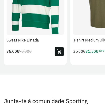
Sweat Nike Listada
T-shirt Medium Oli
Sócio
35,00€
70,00€
Preço
35,00€
31,50€
Preço
Preço
Preço
regular
regular
de
de
venda
Sócio
Junta-te à comunidade Sporting