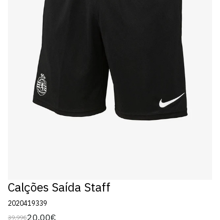
Calções Saída Staff
2020419339
20,00€
39,99€
Preço
Preço