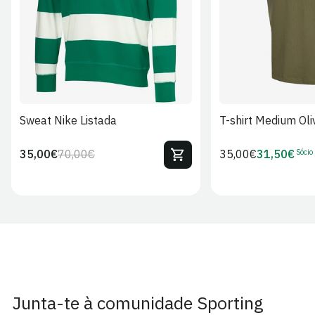
Sweat Nike Listada
T-shirt Medium Oli
Sócio
35,00€
70,00€
Preço
35,00€
31,50€
Preço
Preço
Preço
regular
regular
de
de
venda
Sócio
Junta-te à comunidade Sporting