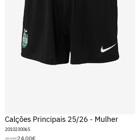
Calções Principais 25/26 - Mulher
2010230065
24,00€
40,00€
Preço
Preço