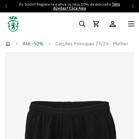
És Sócio? Regista-te e ativa os teus 10% de desconto
Tens
dúvidas? Clica Aqui
Até -50%
Calções Principais 25/26 - Mulher