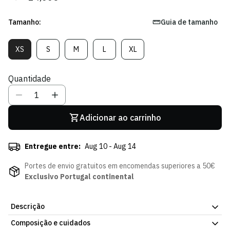
regular
de
venda
Tamanho:
Guia de tamanho
XS
S
M
L
XL
Variante
Variante
Variante
Variante
Variante
Esgotada
Esgotada
Esgotada
Esgotada
Esgotada
Ou
Ou
Ou
Ou
Ou
Quantidade
Indisponível
Indisponível
Indisponível
Indisponível
Indisponível
Adicionar ao carrinho
Entregue entre:
Aug 10 - Aug 14
Portes de envio gratuitos em encomendas superiores a 50€
Exclusivo Portugal continental
Descrição
Composição e cuidados
Leva o espírito do jogo para os teus treinos com os