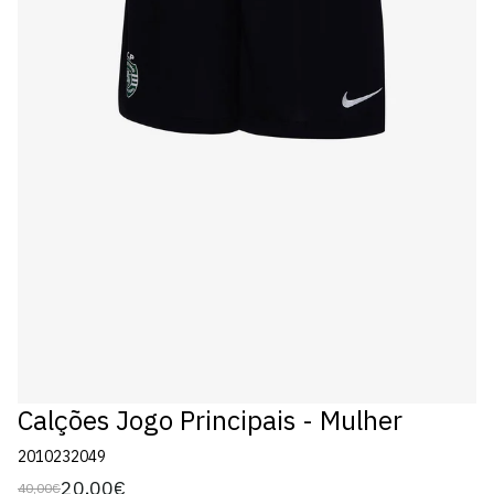
Calções Jogo Principais - Mulher
2010232049
20,00€
40,00€
Preço
Preço