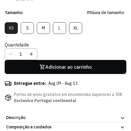
regular
de
venda
Tamanho:
Guia de tamanho
XS
S
M
L
XL
Variante
Variante
Variante
Variante
Variante
Esgotada
Esgotada
Esgotada
Esgotada
Esgotada
Ou
Ou
Ou
Ou
Ou
Quantidade
Indisponível
Indisponível
Indisponível
Indisponível
Indisponível
Adicionar ao carrinho
Entregue entre:
Aug 09 - Aug 13
Portes de envio gratuitos em encomendas superiores a 50€
Exclusivo Portugal continental
Descrição
Composição e cuidados
Porque cada detalhe conta dentro de campo.
Os Calções de