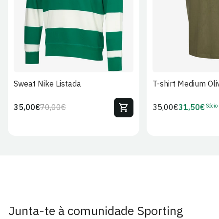
Sweat Nike Listada
T-shirt Medium Oli
Sócio
35,00€
70,00€
Preço
35,00€
31,50€
Preço
Preço
Preço
regular
regular
de
de
venda
Sócio
Junta-te à comunidade Sporting