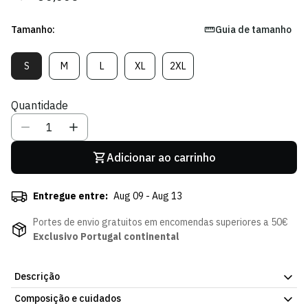
regular
de
venda
Tamanho:
Guia de tamanho
S
M
L
XL
2XL
Variante
Variante
Variante
Variante
Variante
Esgotada
Esgotada
Esgotada
Esgotada
Esgotada
Ou
Ou
Ou
Ou
Ou
Quantidade
Indisponível
Indisponível
Indisponível
Indisponível
Indisponível
Adicionar ao carrinho
Entregue entre:
Aug 09 - Aug 13
Portes de envio gratuitos em encomendas superiores a 50€
Exclusivo Portugal continental
Descrição
Composição e cuidados
Calças de Treino Winter Pack, com o emblema do Sporting Clube