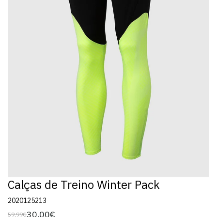
Calças de Treino Winter Pack
2020125213
30,00€
59,99€
Preço
Preço