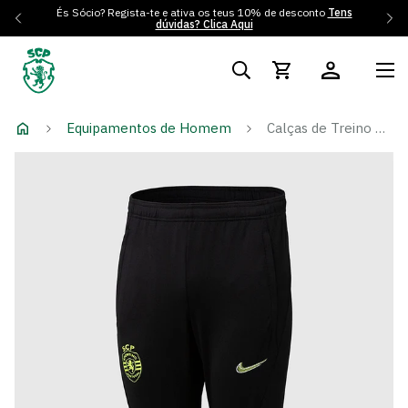
És Sócio? Regista-te e ativa os teus 10% de desconto
Tens
dúvidas? Clica Aqui
Equipamentos de Homem
Calças de Treino Winter Pack