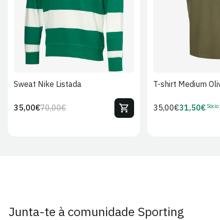
Sweat Nike Listada
T-shirt Medium Oli
Sócio
35,00€
70,00€
Preço
35,00€
31,50€
Preço
Preço
Preço
regular
regular
de
de
venda
Sócio
Junta-te à comunidade Sporting