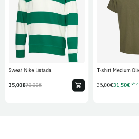
S
M
L
XL
2XL
S
M
L
Sweat Nike Listada
T-shirt Medium Oli
Sócio
35,00€
70,00€
Preço
35,00€
31,50€
Preço
Preço
Preço
regular
regular
de
de
venda
Sócio