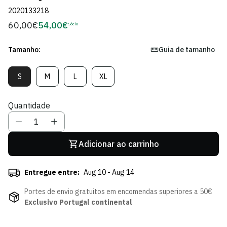
2020133218
60,00€
54,00€
Preço
Sócio
Preço
regular
de
Sócio
Tamanho:
Guia de tamanho
S
M
L
XL
Variante
Variante
Variante
Variante
Esgotada
Esgotada
Esgotada
Esgotada
Ou
Ou
Ou
Ou
Quantidade
Indisponível
Indisponível
Indisponível
Indisponível
Adicionar ao carrinho
Entregue entre:
Aug 10 - Aug 14
Portes de envio gratuitos em encomendas superiores a 50€
Exclusivo Portugal continental