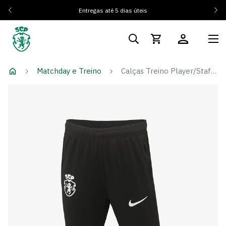
Entregas até 5 dias úteis
Matchday e Treino
Calças Treino Player/Staff 26/27 - Criança