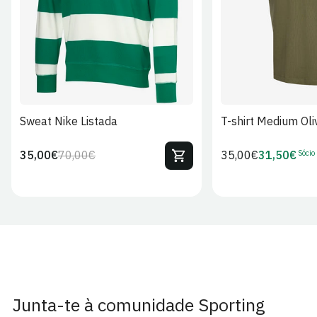
Sweat Nike Listada
T-shirt Medium Oli
Sócio
35,00€
70,00€
Preço
35,00€
31,50€
Preço
Preço
Preço
regular
regular
de
de
venda
Sócio
Junta-te à comunidade Sporting