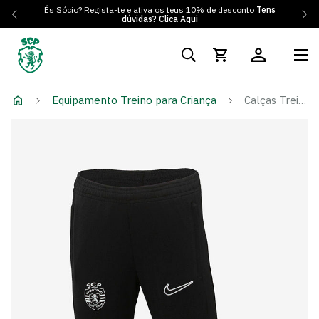
És Sócio? Regista-te e ativa os teus 10% de desconto
Tens
dúvidas? Clica Aqui
Equipamento Treino para Criança
Calças Treino Player - Criança