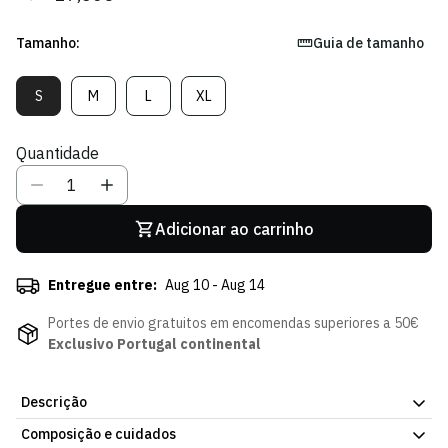
regular
de
venda
Tamanho:
Guia de tamanho
S
M
L
XL
Variante
Variante
Variante
Variante
Esgotada
Esgotada
Esgotada
Esgotada
Ou
Ou
Ou
Ou
Quantidade
Indisponível
Indisponível
Indisponível
Indisponível
Adicionar ao carrinho
Entregue entre:
Aug 10 - Aug 14
Portes de envio gratuitos em encomendas superiores a 50€
Exclusivo Portugal continental
Descrição
Composição e cuidados
Calças Treino Player - Criança, para treino ou para uso diário.