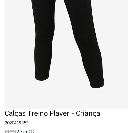
Calças Treino Player - Criança
2020419353
27,50€
54,99€
Preço
Preço