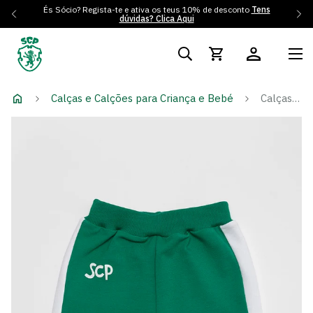
És Sócio? Regista-te e ativa os teus 10% de desconto
Tens
dúvidas? Clica Aqui
Calças e Calções para Criança e Bebé
Calças DNA Kids Verde Escuro