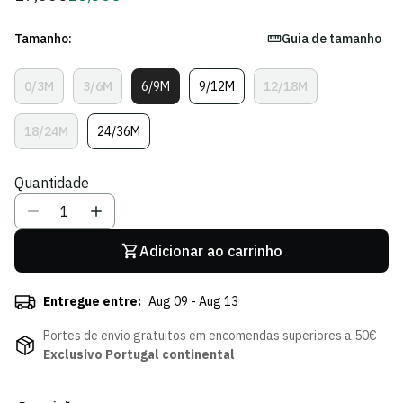
regular
de
Sócio
Tamanho:
Guia de tamanho
0/3M
3/6M
6/9M
9/12M
12/18M
Variante
Variante
Variante
Variante
Variante
Esgotada
Esgotada
Esgotada
Esgotada
Esgotada
Ou
Ou
Ou
Ou
Ou
18/24M
24/36M
Variante
Variante
Indisponível
Indisponível
Indisponível
Indisponível
Indisponível
Esgotada
Esgotada
Ou
Ou
Quantidade
Indisponível
Indisponível
Adicionar ao carrinho
Entregue entre:
Aug 09 - Aug 13
Portes de envio gratuitos em encomendas superiores a 50€
Exclusivo Portugal continental