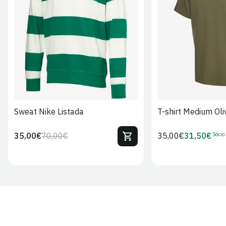
S
M
L
XL
2XL
S
M
L
Sweat Nike Listada
T-shirt Medium Oli
Sócio
35,00€
70,00€
Preço
35,00€
31,50€
Preço
Preço
Preço
regular
regular
de
de
venda
Sócio