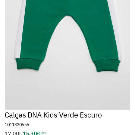
Calças DNA Kids Verde Escuro
1011820655
17,00€
15,30€
Preço
Sócio
Preço