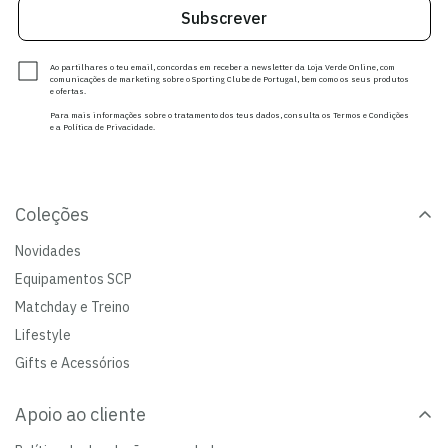
Subscrever
Ao partilhares o teu email, concordas em receber a newsletter da Loja Verde Online, com
comunicações de marketing sobre o Sporting Clube de Portugal, bem como os seus produtos
e ofertas.
Para mais informações sobre o tratamento dos teus dados, consulta os Termos e Condições
e a Política de Privacidade.
Coleções
Novidades
Equipamentos SCP
Matchday e Treino
Lifestyle
Gifts e Acessórios
Apoio ao cliente