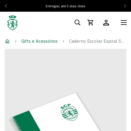
Entregas até 5 dias úteis
Gifts e Acessórios
Caderno Escolar Espiral SCP Estádio