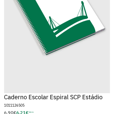
Caderno Escolar Espiral SCP Estádio
1011126505
6,90€
6,21€
Preço
Sócio
Preço