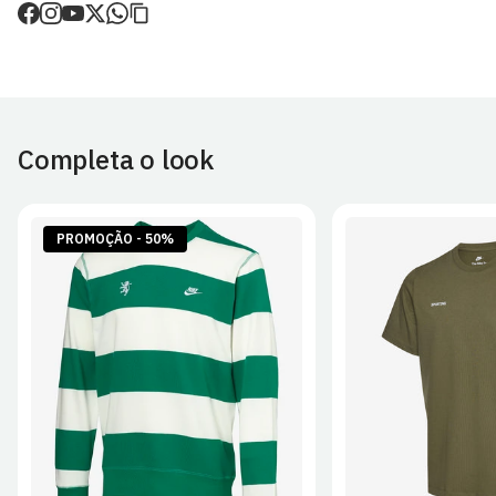
de envio.
O valor dos portes é calculado no checkout.
Devoluções
30 dias após a recepção da encomenda - aplicam-se
Termos e
Condições.
Completa o look
Artigos personalizados não podem ser devolvidos.
Para mais informações, consulta a página de
Métodos e Custos
de Envio
e
Devoluções
.
PROMOÇÃO - 50%
S
M
L
XL
2XL
S
M
L