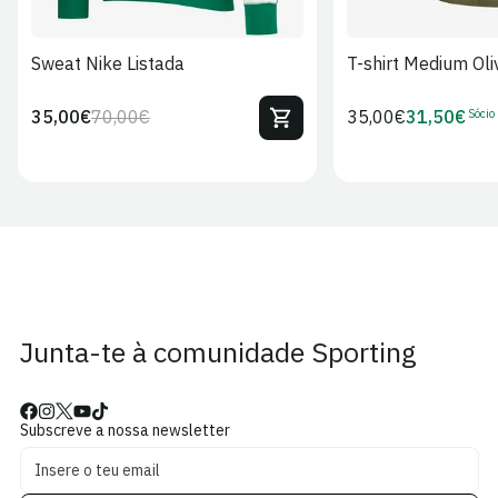
Sweat Nike Listada
T-shirt Medium Oli
Sócio
35,00€
70,00€
Preço
35,00€
31,50€
Preço
Preço
Preço
regular
regular
de
de
venda
Sócio
Junta-te à comunidade Sporting
Subscreve a nossa newsletter