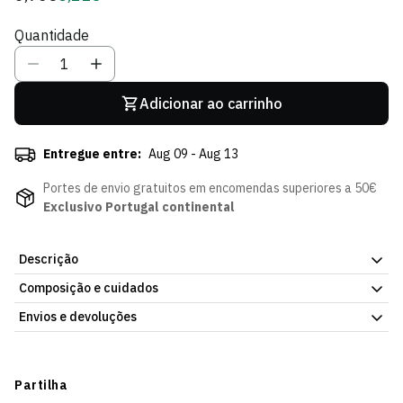
regular
de
Quantidade
Sócio
Adicionar ao carrinho
Entregue entre:
Aug 09 - Aug 13
Portes de envio gratuitos em encomendas superiores a 50€
Exclusivo Portugal continental
Descrição
Composição e cuidados
O caderno escolar do Sporting CP com o Estádio José Alvalade
na capa para os adeptos que levam a sua casa para as aulas.
Envios e devoluções
Com espiral para fácil manuseamento e a imagem icónica do
estádio do clube em destaque, é o caderno de qualquer jovem
Envios
leão que se orgulha do lugar mais especial do futebol português.
Prazo estimado de entrega varia consoante o destino e método
Partilha