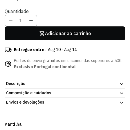
regular
de
Quantidade
venda
Adicionar ao carrinho
Entregue entre:
Aug 10 - Aug 14
Portes de envio gratuitos em encomendas superiores a 50€
Exclusivo Portugal continental
Descrição
Composição e cuidados
Organiza os teus apontamentos com o Caderno Escolar
Espiral Listas SCP, feito para acompanhar todas as tuas
Envios e devoluções
aulas.
Prático e resistente, é ideal para o dia a dia escolar.
Envios
Disponível na Loja Verde Online e nas lojas oficiais do Sporting
CP.
Prazo estimado de entrega varia consoante o destino e método
Partilha