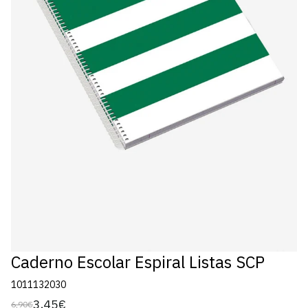
Caderno Escolar Espiral Listas SCP
1011132030
3,45€
6,90€
Preço
Preço