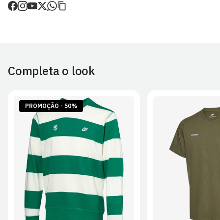
de envio.
O valor dos portes é calculado no checkout.
Devoluções
30 dias após a recepção da encomenda - aplicam-se
Termos e
Condições.
Completa o look
Artigos personalizados não podem ser devolvidos.
Para mais informações, consulta a página de
Métodos e Custos
de Envio
e
Devoluções
.
PROMOÇÃO - 50%
S
M
L
XL
2XL
S
M
L