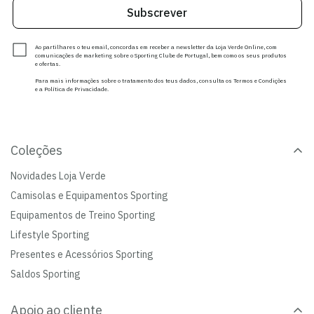
Subscrever
Ao partilhares o teu email, concordas em receber a newsletter da Loja Verde Online, com
comunicações de marketing sobre o Sporting Clube de Portugal, bem como os seus produtos
e ofertas.
Para mais informações sobre o tratamento dos teus dados, consulta os Termos e Condições
e a Política de Privacidade.
Coleções
Novidades Loja Verde
Camisolas e Equipamentos Sporting
Equipamentos de Treino Sporting
Lifestyle Sporting
Presentes e Acessórios Sporting
Saldos Sporting
Apoio ao cliente