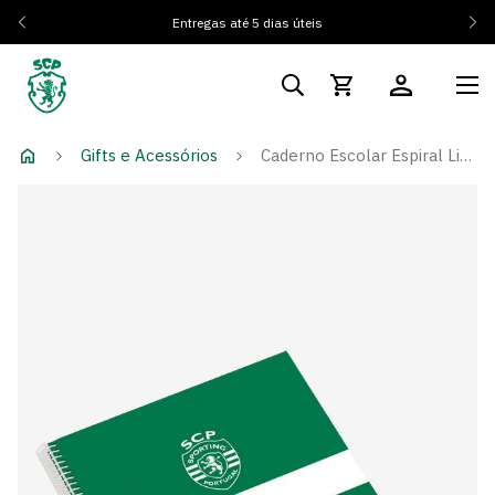
Entregas até 5 dias úteis
Gifts e Acessórios
Caderno Escolar Espiral Listas SCP