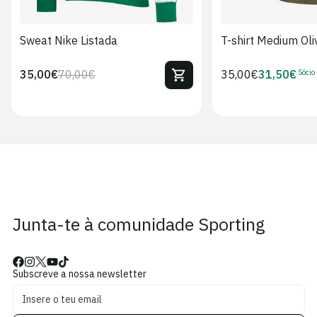
Sweat Nike Listada
T-shirt Medium Oli
Sócio
35,00€
70,00€
Preço
35,00€
31,50€
Preço
Preço
Preço
regular
regular
de
de
venda
Sócio
Junta-te à comunidade Sporting
Subscreve a nossa newsletter