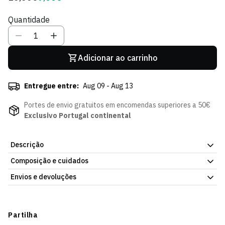
regular
de
Quantidade
Sócio
Adicionar ao carrinho
Entregue entre:
Aug 09 - Aug 13
Portes de envio gratuitos em encomendas superiores a 50€
Exclusivo Portugal continental
Descrição
Composição e cuidados
O Jubas em versão mini cachecol para os adeptos mais novos ou
para qualquer colecionador leonino. O Cachecol Mini Jubas tem a
Envios e devoluções
mascote oficial do Sporting CP num cachecol de tamanho
reduzido, perfeito para oferecer, colecionar ou decorar qualquer
Envios
espaço com o sorriso inconfundível do Jubas.
Prazo estimado de entrega varia consoante o destino e método
Partilha
Cuidados: Lavar à mão a 30°C. Não torcer. Secar ao ar. Não