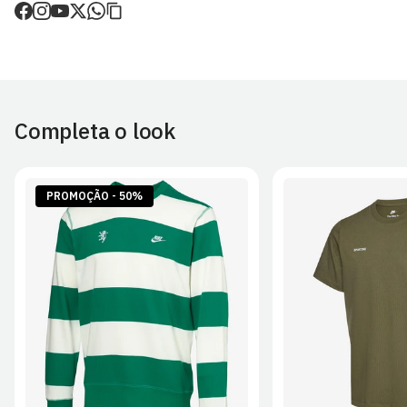
de envio.
engomar.
O valor dos portes é calculado no checkout.
Devoluções
30 dias após a recepção da encomenda - aplicam-se
Termos e
Condições.
Completa o look
Artigos personalizados não podem ser devolvidos.
Para mais informações, consulta a página de
Métodos e Custos
de Envio
e
Devoluções
.
PROMOÇÃO - 50%
S
M
L
XL
2XL
S
M
L