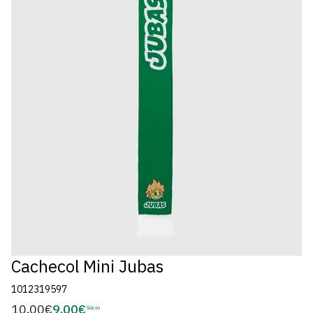
Cachecol Mini Jubas
1012319597
10,00€
9,00€
Preço
Sócio
Preço