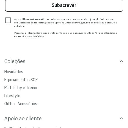
Subscrever
Ao partilhares o teu email, concordas em receber a newsletter da Loja Verde Online, com
comunicações de marketing sobre o Sporting Clube de Portugal, bem como os seus produtos
e ofertas.
Para mais informações sobre o tratamento dos teus dados, consulta os Termos e Condições
e a Política de Privacidade.
Coleções
Novidades
Equipamentos SCP
Matchday e Treino
Lifestyle
Gifts e Acessórios
Apoio ao cliente