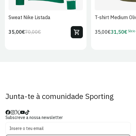
Sweat Nike Listada
T-shirt Medium Oli
Sócio
35,00€
70,00€
Preço
35,00€
31,50€
Preço
Preço
Preço
regular
regular
de
de
venda
Sócio
Junta-te à comunidade Sporting
Subscreve a nossa newsletter