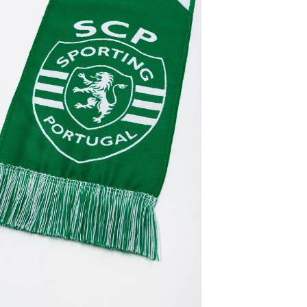
30 dias após
Artigos pers
Para mais in
Devoluções
.