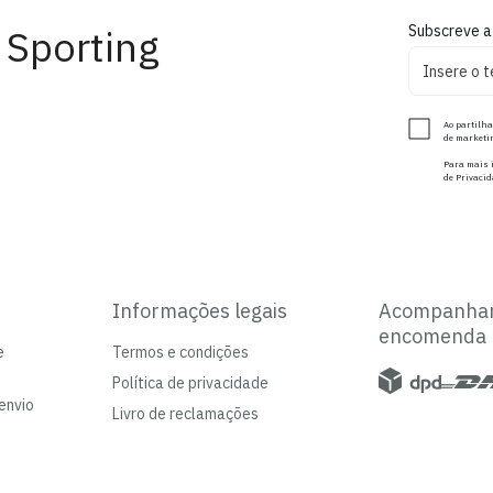
 Sporting
Subscreve a
Ao partilha
de marketin
Para mais i
de Privacid
Informações legais
Acompanha
encomenda
e
Termos e condições
Política de privacidade
envio
Livro de reclamações