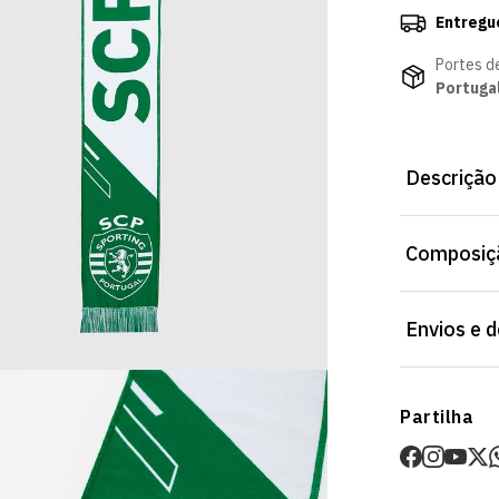
Entregu
Portes d
Portuga
Descrição
Cachecol Fai
Composiçã
resistente, p
Envios e 
Envios
Partilha
Prazo estima
O valor dos p
Devoluções