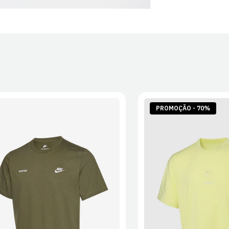
PROMOÇÃO - 70%
S
M
L
XL
2XL
S
M
L