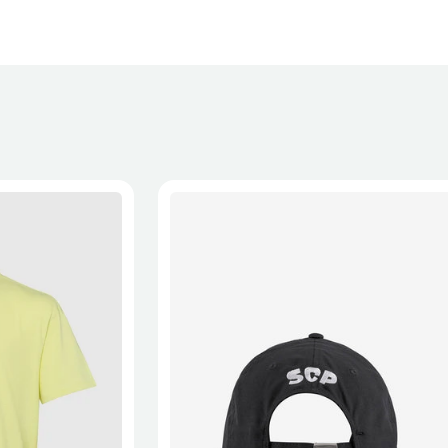
XL
2XL
S/M
M/L
L/XL