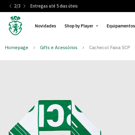
2
/
3
Entregas até 5 dias úteis
Novidades
Shop by Player
Equipamentos
Homepage
Gifts e Acessórios
Cachecol Faixa SCP