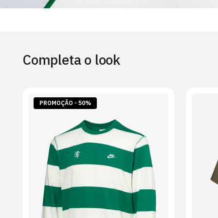
Completa o look
PROMOÇÃO - 50%
S
M
L
XL
2XL