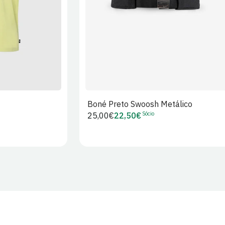
Boné Preto Swoosh Metálico
Sócio
Preço
25,00€
22,50€
Preço
regular
de
Sócio