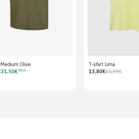
t Medium Olive
T-shirt Lima
Sócio
€
31,50€
13,80€
45,99€
Preço
Preço
Preço
r
de
regular
de
Sócio
venda