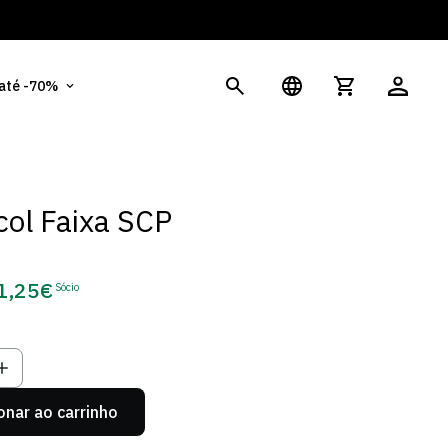
És
 até -70%
ol Faixa SCP
1,25€
Sócio
eço
e
cio
onar ao carrinho