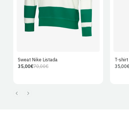
Sweat Nike Listada
T-shir
35,00€
70,00€
Preço
35,00
Preço
Preço
regula
regular
de
venda