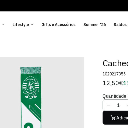
Lifestyle
Gifts e Acessórios
Summer '26
Saldos
Cachec
1020217355
12,50€
1
Preço
Pr
regular
d
Quantidade
Só
Adici