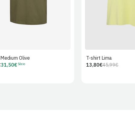
t Medium Olive
T-shirt Lima
Sócio
€
31,50€
13,80€
45,99€
Preço
Preço
Preço
r
de
regular
de
Sócio
venda