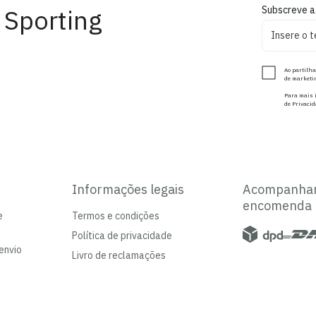
 Sporting
Subscreve a
Ao partilha
de marketin
Para mais i
de Privacid
Informações legais
Acompanha
encomenda
e
Termos e condições
Política de privacidade
envio
Livro de reclamações