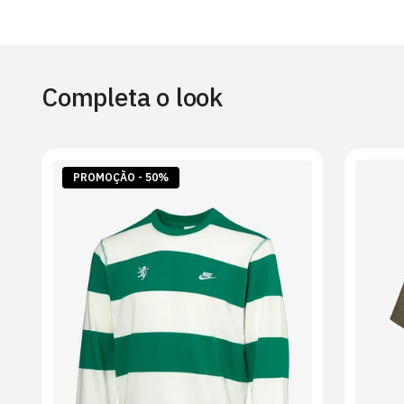
Completa o look
PROMOÇÃO - 50%
S
M
L
XL
2XL