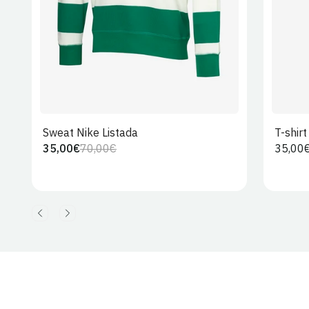
Sweat Nike Listada
T-shir
35,00€
70,00€
Preço
35,00
Preço
Preço
regula
regular
de
venda