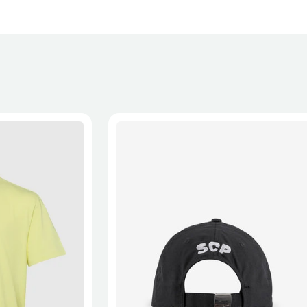
 a recepção da encomenda - aplicam-se
Termos e Condições.
onalizados não podem ser devolvidos.
formações, consulta a página de
Métodos e Custos de Envio
e
XL
2XL
S/M
M/L
L/XL