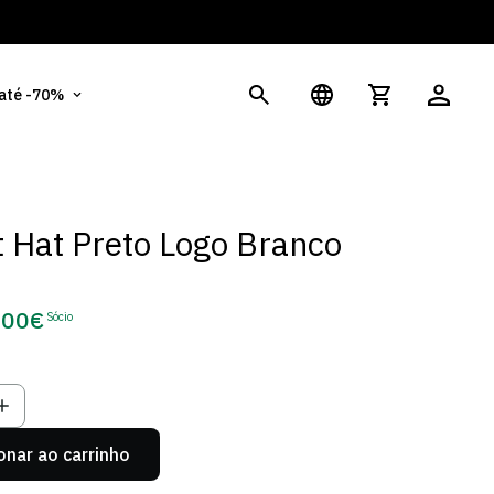
És
 até -70%
 Hat Preto Logo Branco
,00€
Sócio
eço
e
cio
onar ao carrinho