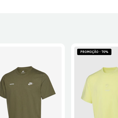
30 dias após
Artigos pers
Para mais in
Devoluções
.
PROMOÇÃO - 70%
S
M
L
XL
2XL
S
M
L