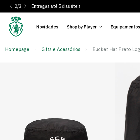
2
/
3
Entregas até 5 dias úteis
Novidades
Shop by Player
Equipamentos
Homepage
Gifts e Acessórios
Bucket Hat Preto Lo