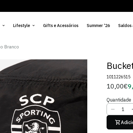
Lifestyle
Gifts e Acessórios
Summer '26
Saldos
go Branco
Bucket
1011226515
10,00€
9
Preço
Pr
regular
d
Quantidade
Só
Adici