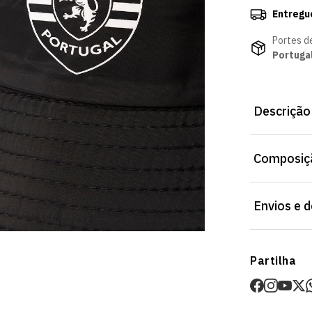
Entregu
Portes d
Portuga
Descrição
Bucket Hat P
Composiçã
Ajuste pensad
Sporting Club
Envios e 
Envios
Partilha
Prazo estima
O valor dos p
Devoluções