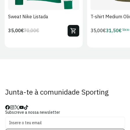
Sweat Nike Listada
T-shirt Medium Oli
Sócio
35,00€
70,00€
Preço
35,00€
31,50€
Preço
Preço
Preço
regular
regular
de
de
venda
Sócio
Junta-te à comunidade Sporting
Subscreve a nossa newsletter