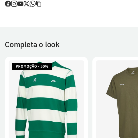
de envio.
O valor dos portes é calculado no checkout.
Devoluções
30 dias após a recepção da encomenda - aplicam-se
Termos e
Condições.
Completa o look
Artigos personalizados não podem ser devolvidos.
Para mais informações, consulta a página de
Métodos e Custos
de Envio
e
Devoluções
.
PROMOÇÃO - 50%
S
M
L
XL
2XL
S
M
L