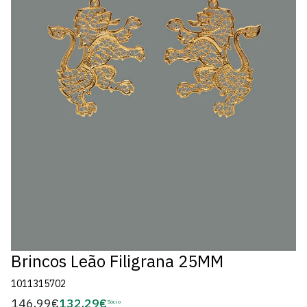
Brincos Leão Filigrana 25MM
1011315702
146,99€
132,29€
Preço
Sócio
Preço