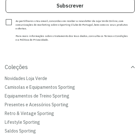
Subscrever
Ao partilhares o teu email, concordas em receber a newsletter da Loja Verde Online, com
comunicações de marketing sobre o Sporting Clube de Portugal, bem como os seus produtos
e ofertas.
Para mais informações sobre o tratamento dos teus dados, consulta os Termos e Condições
e a Política de Privacidade.
Coleções
Novidades Loja Verde
Camisolas e Equipamentos Sporting
Equipamentos de Treino Sporting
Presentes e Acessórios Sporting
Retro & Vintage Sporting
Lifestyle Sporting
Saldos Sporting