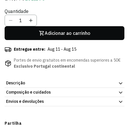
regular
de
Quantidade
Sócio
Adicionar ao carrinho
Entregue entre:
Aug 11 - Aug 15
Portes de envio gratuitos em encomendas superiores a 50€
Exclusivo Portugal continental
Descrição
Composição e cuidados
A filigrana portuguesa ao serviço do orgulho leonino. Os Brincos
Leão Filigrana de 25mm do Sporting CP são uma peça de
Envios e devoluções
joalharia artesanal que une a tradição secular da filigrana
portuguesa com o símbolo mais representativo do clube.
Envios
Delicados, elegantes e com muito significado para qualquer
Prazo estimado de entrega varia consoante o destino e método
Partilha
adepta que queira usar o Leão com classe e personalidade.