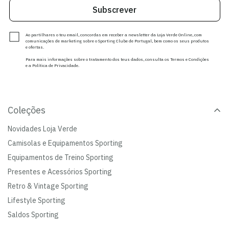
Subscrever
Ao partilhares o teu email, concordas em receber a newsletter da Loja Verde Online, com
comunicações de marketing sobre o Sporting Clube de Portugal, bem como os seus produtos
e ofertas.
Para mais informações sobre o tratamento dos teus dados, consulta os Termos e Condições
e a Política de Privacidade.
Coleções
Novidades Loja Verde
Camisolas e Equipamentos Sporting
Equipamentos de Treino Sporting
Presentes e Acessórios Sporting
Retro & Vintage Sporting
Lifestyle Sporting
Saldos Sporting