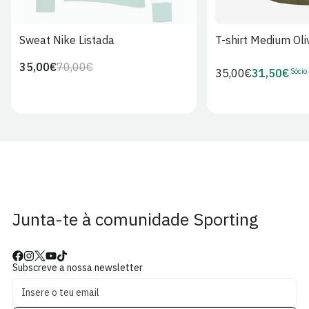
Sweat Nike Listada
T-shirt Medium Oli
35,00€
70,00€
Preço
Preço
Sócio
Preço
35,00€
31,50€
Preço
regular
de
regular
de
venda
Sócio
Junta-te à comunidade Sporting
Subscreve a nossa newsletter