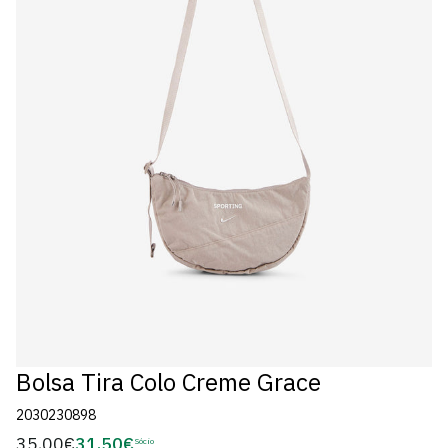
Bolsa Tira Colo Creme Grace
2030230898
35,00€
31,50€
Preço
Sócio
Preço