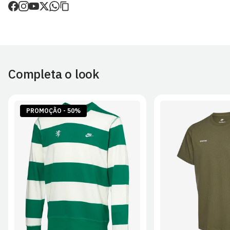
de envio.
O valor dos portes é calculado no checkout.
Devoluções
30 dias após a recepção da encomenda - aplicam-se
Termos e
Condições.
Completa o look
Artigos personalizados não podem ser devolvidos.
Para mais informações, consulta a página de
Métodos e Custos
de Envio
e
Devoluções
.
PROMOÇÃO - 50%
S
M
L
XL
2XL
S
M
L