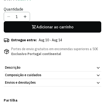
regular
de
Quantidade
Sócio
Adicionar ao carrinho
Entregue entre:
Aug 10 - Aug 14
Portes de envio gratuitos em encomendas superiores a 50€
Exclusivo Portugal continental
Descrição
Composição e cuidados
Bola Fluor Academy Nike, da Loja Verde Online. Acabamento
cuidado, para brincar ou para coleção. Artigo oficial do Sporting
Envios e devoluções
Clube de Portugal.
Envios
Prazo estimado de entrega varia consoante o destino e método
Partilha