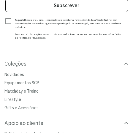
Subscrever
Ao partilhares o teu email, concordas em receber a newsletter da Loja Verde Online, com
comunicações de marketing sobre o Sporting Clube de Portugal, bem como os seus produtos
e ofertas.
Para mais informações sobre o tratamento dos teus dados, consulta os Termos e Condições
e a Política de Privacidade.
Coleções
Novidades
Equipamentos SCP
Matchday e Treino
Lifestyle
Gifts e Acessórios
Apoio ao cliente