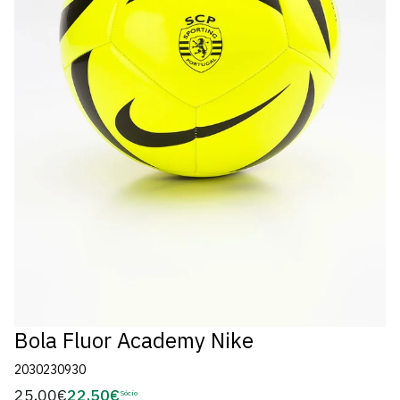
Bola Fluor Academy Nike
2030230930
25,00€
22,50€
Preço
Sócio
Preço