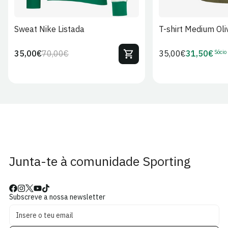
Sweat Nike Listada
T-shirt Medium Oli
Sócio
35,00€
70,00€
Preço
35,00€
31,50€
Preço
Preço
Preço
regular
regular
de
de
venda
Sócio
Junta-te à comunidade Sporting
Subscreve a nossa newsletter