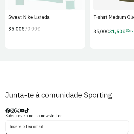
Sweat Nike Listada
T-shirt Medium Oli
35,00€
70,00€
Preço
Preço
Sócio
Preço
35,00€
31,50€
Preço
regular
de
regular
de
venda
Sócio
Junta-te à comunidade Sporting
Subscreve a nossa newsletter