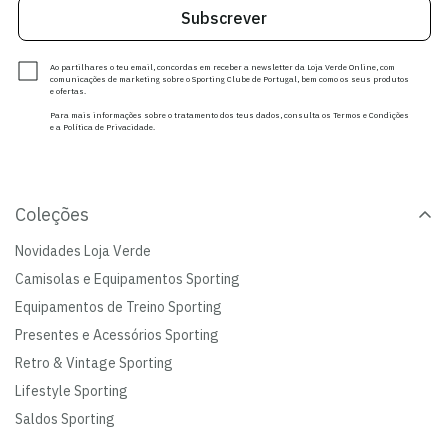
Subscrever
Ao partilhares o teu email, concordas em receber a newsletter da Loja Verde Online, com
comunicações de marketing sobre o Sporting Clube de Portugal, bem como os seus produtos
e ofertas.
Para mais informações sobre o tratamento dos teus dados, consulta os Termos e Condições
e a Política de Privacidade.
Coleções
Novidades Loja Verde
Camisolas e Equipamentos Sporting
Equipamentos de Treino Sporting
Presentes e Acessórios Sporting
Retro & Vintage Sporting
Lifestyle Sporting
Saldos Sporting