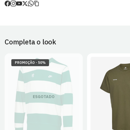
de envio.
O valor dos portes é calculado no checkout.
Devoluções
30 dias após a recepção da encomenda - aplicam-se
Termos e
Condições.
Completa o look
Artigos personalizados não podem ser devolvidos.
Para mais informações, consulta a página de
Métodos e Custos
de Envio
e
Devoluções
.
PROMOÇÃO - 50%
S
M
L
ESGOTADO