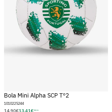
Bola Mini Alpha SCP Tº2
1010225244
14,90€
13,41€
Preço
Sócio
Preço