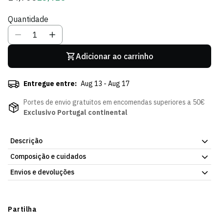
regular
de
Quantidade
Sócio
Adicionar ao carrinho
Entregue entre:
Aug 13 - Aug 17
Portes de envio gratuitos em encomendas superiores a 50€
Exclusivo Portugal continental
Descrição
Composição e cuidados
Bola Mini Alpha SCP Tº2, da Loja Verde Online. Acabamento
cuidado, para brincar ou para coleção. Disponível na Loja Verde
Envios e devoluções
Online.
Envios
Prazo estimado de entrega varia consoante o destino e método
Partilha