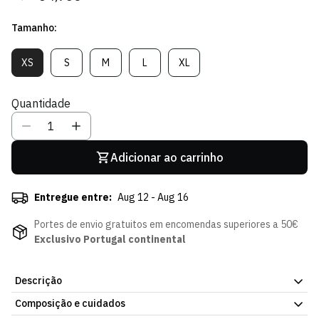
regular
de
Tamanho:
venda
XS
S
M
L
XL
Variante
Variante
Variante
Variante
Variante
Esgotada
Esgotada
Esgotada
Esgotada
Esgotada
Ou
Ou
Ou
Ou
Ou
Quantidade
Indisponível
Indisponível
Indisponível
Indisponível
Indisponível
Adicionar ao carrinho
Entregue entre:
Aug 12 - Aug 16
Portes de envio gratuitos em encomendas superiores a 50€
Exclusivo Portugal continental
Descrição
Composição e cuidados
Biquíni Missus Flores, com o emblema do Sporting Clube de