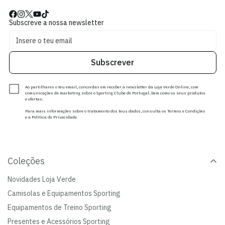
Subscreve a nossa newsletter
Subscrever
Ao partilhares o teu email, concordas em receber a newsletter da Loja Verde Online, com
comunicações de marketing sobre o Sporting Clube de Portugal, bem como os seus produtos
e ofertas.
Para mais informações sobre o tratamento dos teus dados, consulta os Termos e Condições
e a Política de Privacidade.
Coleções
Novidades Loja Verde
Camisolas e Equipamentos Sporting
Equipamentos de Treino Sporting
Presentes e Acessórios Sporting