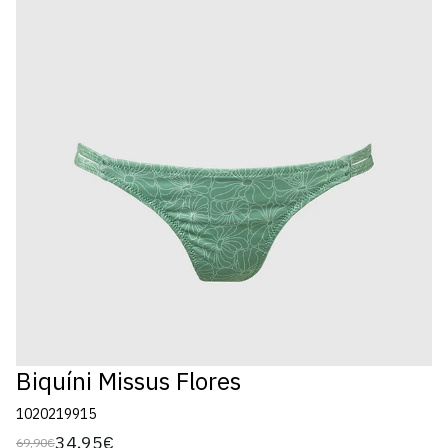
Biquíni Missus Flores
1020219915
34,95€
69,90€
Preço
Preço