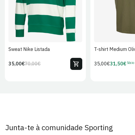
Sweat Nike Listada
T-shirt Medium Oli
Sócio
35,00€
70,00€
Preço
35,00€
31,50€
Preço
Preço
Preço
regular
regular
de
de
venda
Sócio
Junta-te à comunidade Sporting