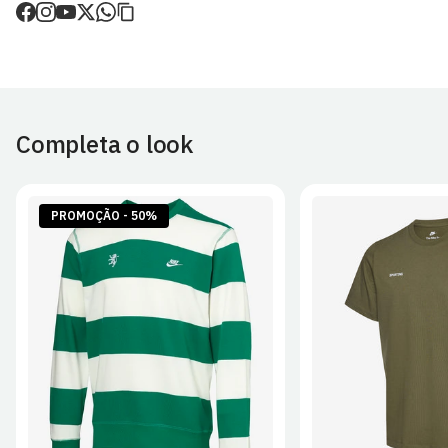
de envio.
O valor dos portes é calculado no checkout.
Devoluções
30 dias após a recepção da encomenda - aplicam-se
Termos e
Condições.
Completa o look
Artigos personalizados não podem ser devolvidos.
Para mais informações, consulta a página de
Métodos e Custos
de Envio
e
Devoluções
.
PROMOÇÃO - 50%
S
M
L
XL
2XL
S
M
L