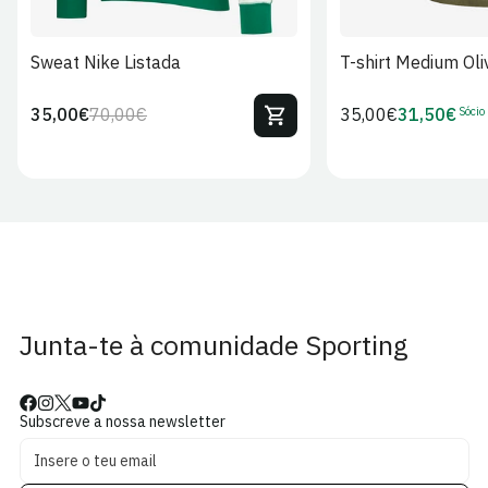
Sweat Nike Listada
T-shirt Medium Oli
Sócio
35,00€
70,00€
Preço
35,00€
31,50€
Preço
Preço
Preço
regular
regular
de
de
venda
Sócio
Junta-te à comunidade Sporting
Subscreve a nossa newsletter