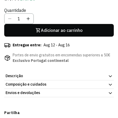
regular
de
Quantidade
Sócio
Adicionar ao carrinho
Entregue entre:
Aug 12 - Aug 16
Portes de envio gratuitos em encomendas superiores a 50€
Exclusivo Portugal continental
Descrição
Composição e cuidados
Bicicleta SCP, da Loja Verde Online. Peça pensada para os mais
novos. Disponível na Loja Verde Online.
Envios e devoluções
Envios
Prazo estimado de entrega varia consoante o destino e método
Partilha