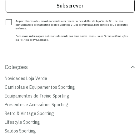
Subscrever
Ao partilhares o teu email, concordas em receber a newsletter da Loja Verde Online, com
comunicações de marketing sobre o Sporting Clube de Portugal, bem como os seus produtos
e ofertas.
Para mais informações sobre o tratamento dos teus dados, consulta os Termos e Condições
e a Política de Privacidade.
Coleções
Novidades Loja Verde
Camisolas e Equipamentos Sporting
Equipamentos de Treino Sporting
Presentes e Acessórios Sporting
Retro & Vintage Sporting
Lifestyle Sporting
Saldos Sporting