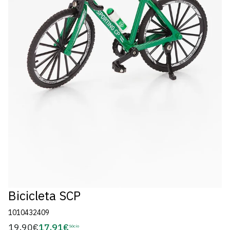
Bicicleta SCP
1010432409
19,90€
17,91€
Preço
Sócio
Preço