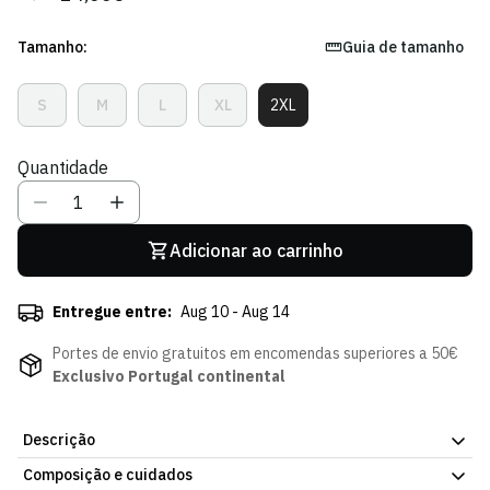
regular
de
venda
Tamanho:
Guia de tamanho
S
M
L
XL
2XL
Variante
Variante
Variante
Variante
Variante
Esgotada
Esgotada
Esgotada
Esgotada
Esgotada
Ou
Ou
Ou
Ou
Ou
Quantidade
Indisponível
Indisponível
Indisponível
Indisponível
Indisponível
Adicionar ao carrinho
Entregue entre:
Aug 10 - Aug 14
Portes de envio gratuitos em encomendas superiores a 50€
Exclusivo Portugal continental
Descrição
Composição e cuidados
. Conforto e estilo combinados num design versátil que funciona