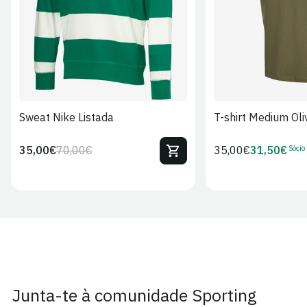
Sweat Nike Listada
T-shirt Medium Oli
Sócio
35,00€
70,00€
Preço
35,00€
31,50€
Preço
Preço
Preço
regular
regular
de
de
venda
Sócio
Junta-te à comunidade Sporting