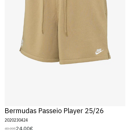
Bermudas Passeio Player 25/26
2020230424
24,00€
40,00€
Preço
Preço