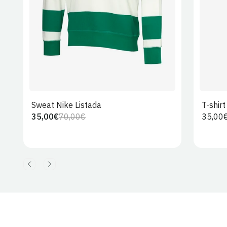
Sweat Nike Listada
T-shir
35,00€
70,00€
Preço
35,00
Preço
Preço
regula
regular
de
venda