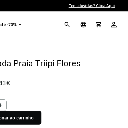
Tens dúvidas? Clica Aqui
Po
 até -70%
da Praia Triipi Flores
43€
onar ao carrinho