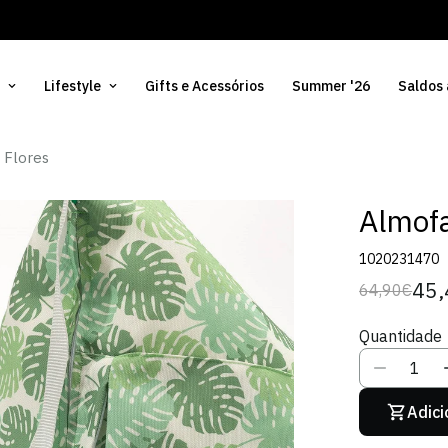
Lifestyle
Gifts e Acessórios
Summer '26
Saldos
i Flores
Almofa
1020231470
45,
64,90€
Preço
Preço
regular
de
Quantidade
venda
Adici