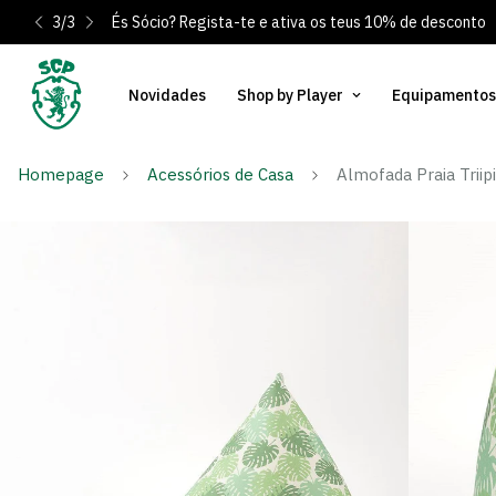
3
/
3
És Sócio? Regista-te e ativa os teus 10% de desconto
Novidades
Shop by Player
Equipamentos
Homepage
Acessórios de Casa
Almofada Praia Triip