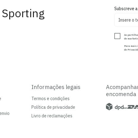
 Sporting
Subscreve a
Ao partilha
de marketin
Para mais i
de Privacid
Informações legais
Acompanha
encomenda
e
Termos e condições
Política de privacidade
envio
Livro de reclamações