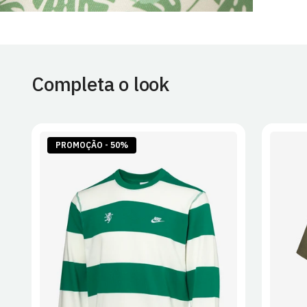
Completa o look
PROMOÇÃO - 50%
S
M
L
XL
2XL