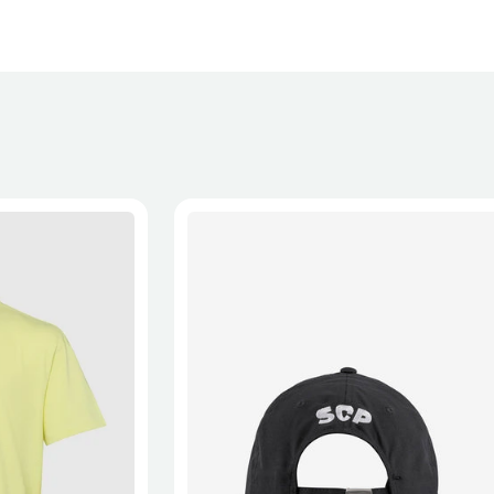
XL
2XL
S/M
M/L
L/XL