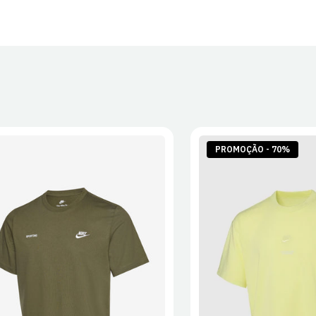
PROMOÇÃO - 70%
S
M
L
XL
2XL
S
M
L