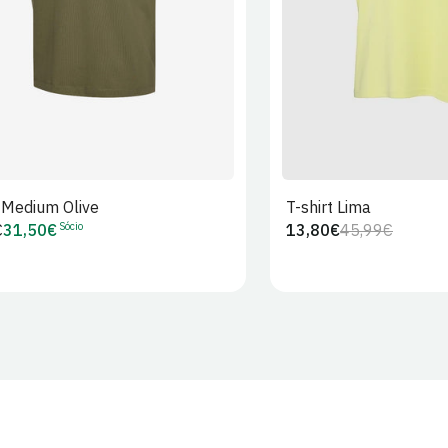
t Medium Olive
T-shirt Lima
Sócio
€
31,50€
13,80€
45,99€
Preço
Preço
Preço
r
de
regular
de
Sócio
venda