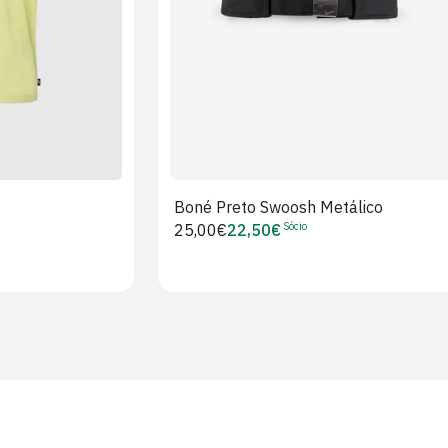
Boné Preto Swoosh Metálico
Sócio
Preço
25,00€
22,50€
Preço
regular
de
Sócio