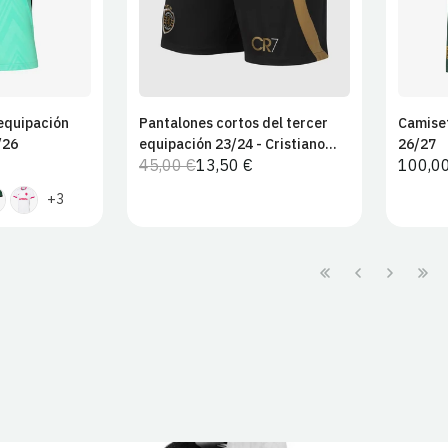
 equipación
Pantalones cortos del tercer
Camiset
carrito
Añadir al carrito
/26
equipación 23/24 - Cristiano
26/27
45,00 €
13,50 €
Precio
100,0
Ronaldo
Precio
Precio
habitu
habitual
de
+3
venta