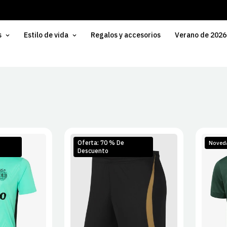
s
Estilo de vida
Regalos y accesorios
Verano de 2026
Oferta: 70 % De
Noved
Descuento
L
XL
S
M
L
XL
S
2XL