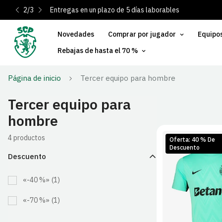
2
/
3
Entregas en un plazo de 5 días laborables
Novedades
Comprar por jugador
Equipo
Rebajas de hasta el 70 %
Página de inicio
Tercer equipo para hombre
Tercer equipo para
hombre
4 productos
Oferta: 40 % De
Descuento
Descuento
«-40 %»
(1)
S
M
«-70 %»
(1)
2XL