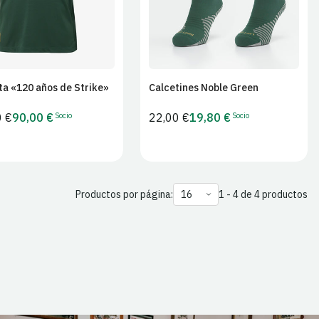
a «120 años de Strike»
Calcetines Noble Green
Añadir al carrito
Añadir al carrito
Socio
Socio
0 €
90,00 €
Precio
22,00 €
19,80 €
Precio
Precio
al
habitual
para
para
socios
socios
Productos por página:
1 - 4 de 4 productos