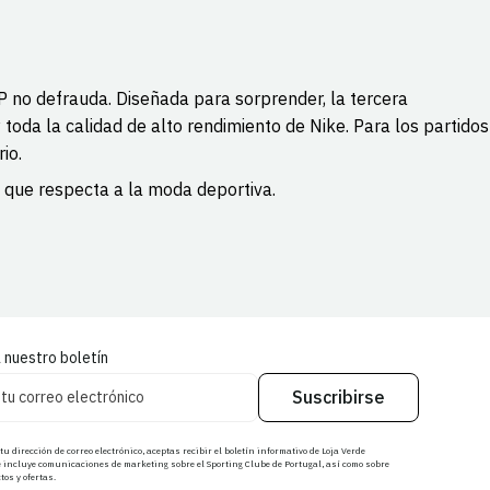
CP no defrauda. Diseñada para sorprender, la tercera
 toda la calidad de alto rendimiento de Nike. Para los partidos
io.
 que respecta a la moda deportiva.
 nuestro boletín
Suscribirse
r tu dirección de correo electrónico, aceptas recibir el boletín informativo de Loja Verde
 incluye comunicaciones de marketing sobre el Sporting Clube de Portugal, así como sobre
os y ofertas.