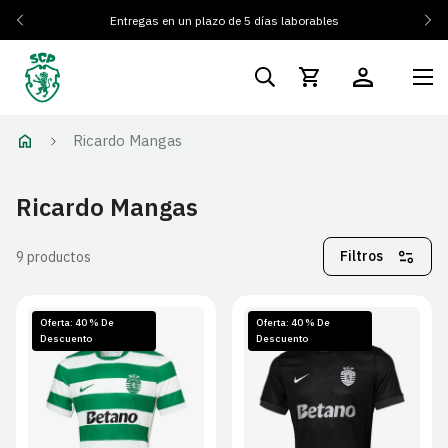
Entregas en un plazo de 5 días laborables
Ricardo Mangas
Ricardo Mangas
Filtros
9 productos
Oferta: 40 % De
Oferta: 40 % De
Descuento
Descuento
S
M
L
XL
S
M
L
XL
2XL
2XL