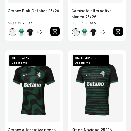
Jersey Pink October 25/26
Camiseta alternativa
blanca 25/26
95,00 €
57,00 €
95,00 €
57,00 €
Precio
Precio
Precio
Precio
habitual
de
habitual
de
+5
+5
venta
venta
Oferta: 40 % De
Oferta: 40 % De
Descuento
Descuento
S
M
L
XL
S
M
L
XL
2XL
2XL
Jersey alternativo negro
Kit de Navidad 25/26