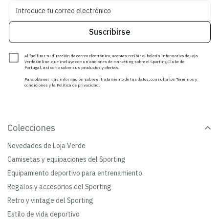
Suscribirse
Al facilitar tu dirección de correo electrónico, aceptas recibir el boletín informativo de Loja
Verde Online, que incluye comunicaciones de marketing sobre el Sporting Clube de
Portugal, así como sobre sus productos y ofertas.
Para obtener más información sobre el tratamiento de tus datos, consulta los Términos y
condiciones y la Política de privacidad.
Colecciones
Novedades de Loja Verde
Camisetas y equipaciones del Sporting
Equipamiento deportivo para entrenamiento
Regalos y accesorios del Sporting
Retro y vintage del Sporting
Estilo de vida deportivo