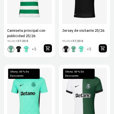
Camiseta principal con
Jersey de visitante 25/26
publicidad 25/26
95,00 €
57,00 €
95,00 €
57,00 €
Precio
Precio
Precio
Precio
habitual
de
habitual
de
+5
+5
venta
venta
Oferta: 40 % De
Oferta: 40 % De
Descuento
Descuento
S
M
L
XL
S
M
L
XL
2XL
2XL