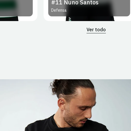
s
#12
J. Virginia
Portero
Ver todo