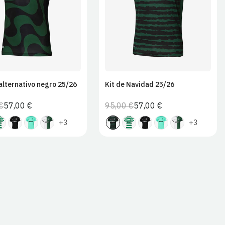
2XL
2XL
alternativo negro 25/26
Kit de Navidad 25/26
€
57,00 €
95,00 €
57,00 €
Precio
Precio
Precio
Precio
habitual
de
habitual
de
+3
+3
venta
venta