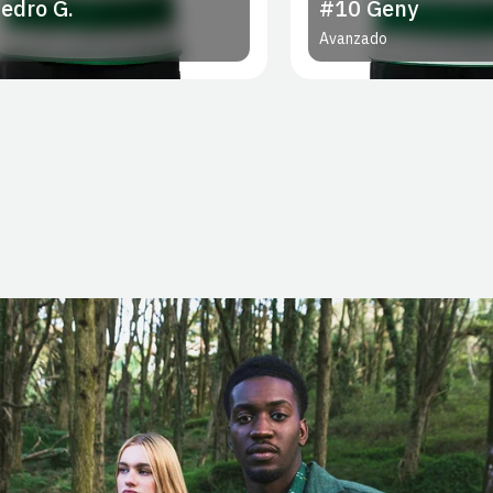
Geny
#11
Nuno Santo
ado
Defensa