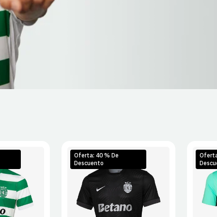
Oferta: 40 % De
Ofert
Descuento
Descu
L
XL
S
M
L
XL
S