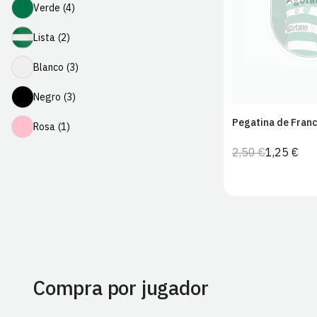
Agota
Verde
Verde
(4)
Lista
Lista
(2)
Blanco
Blanco
(3)
Negro
Negro
(3)
Pegatina de Franc
Rosa
Rosa
(1)
2,50 €
1,25 €
Precio
Precio
habitual
de
venta
Compra por jugador