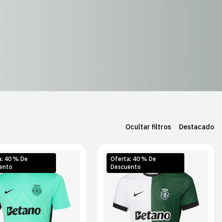
Ocultar filtros
Destacado
a: 40 % De
Oferta: 40 % De
ento
Descuento
M
L
XL
S
M
L
XL