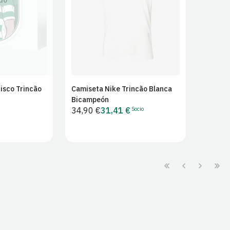
do
2XL
isco Trincão
Camiseta Nike Trincão Blanca
Bicampeón
Socio
Precio
34,90 €
31,41 €
Precio
habitual
para
socios