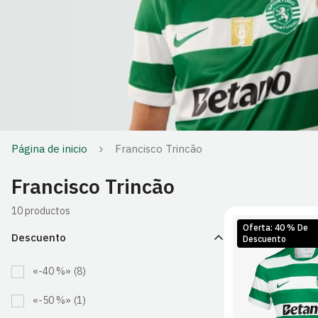
Página de inicio
Francisco Trincão
Francisco Trincão
10 productos
Oferta: 40 % De
Descuento
Descuento
«-40 %»
(8)
S
M
«-50 %»
(1)