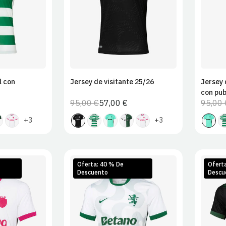
2XL
l con
Jersey de visitante 25/26
Jersey 
con pub
95,00 €
57,00 €
95,00 
Precio
Precio
habitual
de
+3
+3
venta
Oferta: 40 % De
Ofert
Descuento
Descu
L
XL
S
M
L
XL
S