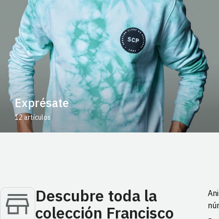
Exprésate
12 artículos
Descubre toda la
Ani
núm
colección Francisco