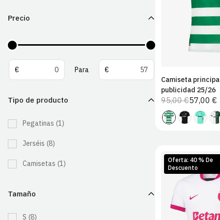
2XL
Precio
De
Para
€
Para
€
Camiseta principa
publicidad 25/26
Tipo de producto
95,00 €
57,00 €
Precio
Precio
habitual
de
Pegatinas
(1)
venta
Jerséis
(8)
Oferta: 40 % De
Camisetas
(1)
Descuento
Tamaño
S
M
S
(8)