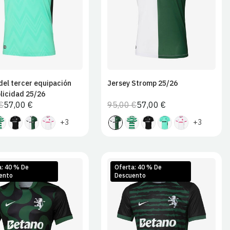
2XL
2XL
del tercer equipación
Jersey Stromp 25/26
licidad 25/26
€
57,00 €
95,00 €
57,00 €
Precio
Precio
Precio
Precio
habitual
de
habitual
de
+3
+3
venta
venta
a: 40 % De
Oferta: 40 % De
ento
Descuento
M
L
XL
S
M
L
XL