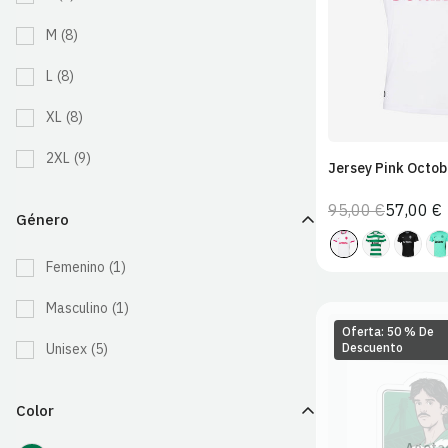
2XL
M
(8)
L
(8)
XL
(8)
2XL
(9)
Jersey Pink Octob
95,00 €
57,00 €
Precio
Precio
Género
habitual
de
venta
Femenino
(1)
Masculino
(1)
Oferta: 50 % De
Descuento
Unisex
(5)
Color