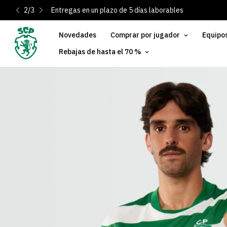
3
/
3
¿Eres socio? Regístrate y activa tu descuento del 10 %
Novedades
Comprar por jugador
Equipo
Rebajas de hasta el 70 %