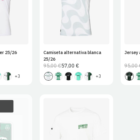
2XL
er 25/26
Camiseta alternativa blanca
Jersey 
25/26
95,00 €
57,00 €
95,00 
Precio
Precio
habitual
de
+3
+3
venta
S
M
L
XL