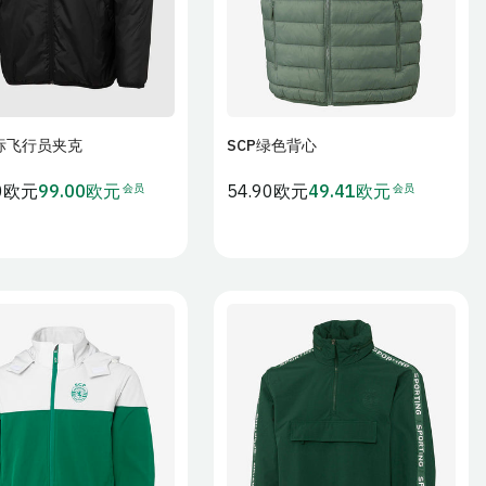
标飞行员夹克
SCP绿色背心
加入购物车
加入购物车
会员
会员
00欧元
99.00欧元
常
54.90欧元
49.41欧元
会
会
规
员
员
价
价
价
格
S
M
L
XS
S
M
L
2XL
3XL
4XL
XL
2XL
3XL
4XL