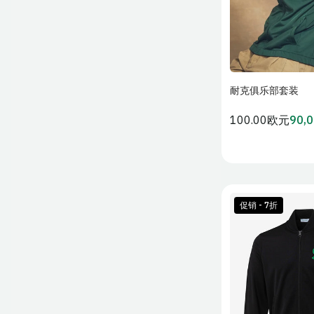
3XL
(40)
色
蓝
蓝色
(1)
4XL
(27)
色
耐克俱乐部套装
加入购
常
100.00欧元
90,
会
规
员
价
价
格
促销 - 7折
XS
S
XL
2XL