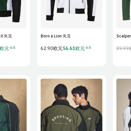
3.0 夹克
Born a Lion 夹克
Scalp
物车
加入购物车
会员
会员
1欧元
常
62.90欧元
56.61欧元
89.9
会
规
员
价
价
格
L
XL
S
M
L
XL
S
2XL