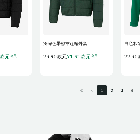
深绿色带徽章连帽外套
白色和
物车
加入购物车
会员
会员
1欧元
常
79.90欧元
71.91欧元
常
77.9
会
规
规
员
价
价
价
格
格
1
2
3
4