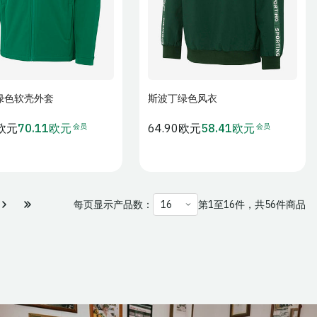
绿色软壳外套
斯波丁绿色风衣
加入购物车
加入购物车
会员
会员
0欧元
70.11欧元
常
64.90欧元
58.41欧元
会
会
规
员
员
价
价
价
格
每页显示产品数：
第1至16件，共56件商品