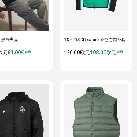
r 黑白夹克
TCH FLC Stadium 绿色连帽外套
加入购物车
加入购物车
会员
会员
0欧元
81,00€
常
120.00欧元
108.00欧元
会
会
规
员
员
价
价
价
格
M
L
XL
XS
S
M
L
2XL
XL
2XL
3XL
4XL