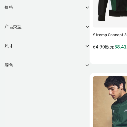
价格
产品类型
来
致
Stromp Concept 
加入购
€
致
€
自
外套
(56)
尺寸
常
64.90欧元
58.4
会
规
员
XS
(35)
价
价
颜色
格
S
(51)
绿
绿色
(28)
M
(52)
色
白
白色
(8)
L
(53)
色
黑
黑色
(19)
XL
(51)
色
S
M
灰
灰色
(3)
2XL
(52)
色
2XL
米
米色
(1)