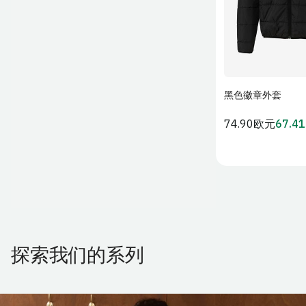
黑色徽章外套
加入购
常
74.90欧元
67.4
会
规
员
价
价
格
探索我们的系列