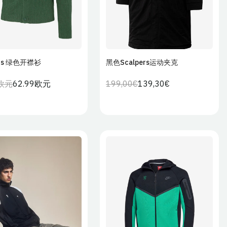
ers 绿色开襟衫
黑色Scalpers运动夹克
加入购物车
加入购物车
9欧元
62.99欧元
199,00€
139,30€
常
销
常
销
规
售
规
售
价
价
价
价
格
格
格
格
M
L
XL
S
M
L
XL
2XL
2XL