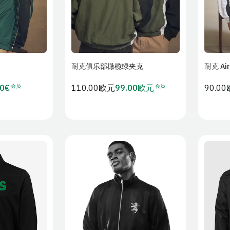
耐克俱乐部橄榄绿夹克
耐克 Ai
物车
加入购物车
会员
会员
00€
常
110.00欧元
99.00欧元
常
90.0
会
规
规
员
价
价
价
格
格
M
L
XS
S
M
L
S
3XL
4XL
XL
2XL
3XL
4XL