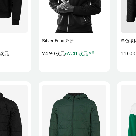
Silver Echo 外套
单色徽
物车
加入购物车
会员
3欧元
常
74.90欧元
67.41欧元
常
110.
会
规
规
员
价
价
价
格
格
M
L
XS
S
M
L
XS
3XL
4XL
XL
2XL
3XL
4XL
XL