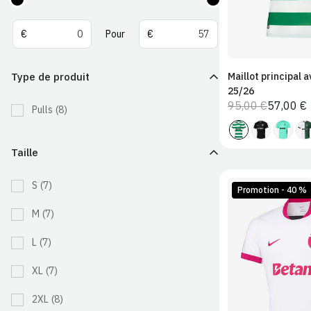
De
Pour
€
Pour
€
Type de produit
Maillot principal a
25/26
95,00 €
57,00 €
Prix
Prix
Pulls
(8)
normal
de
vente
Taille
S
(7)
Promotion - 40 %
M
(7)
L
(7)
S
M
XL
(7)
2XL
2XL
(8)