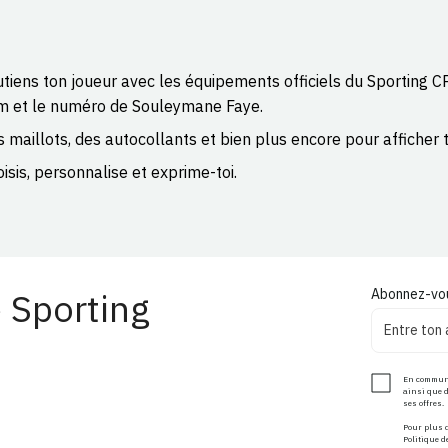
tiens ton joueur avec les équipements officiels du Sporting CP.
m et le numéro de Souleymane Faye.
 maillots, des autocollants et bien plus encore pour afficher t
isis, personnalise et exprime-toi.
 Sporting
Abonnez-vou
En communiq
ainsi que 
ses offres.
Pour plus d
Politique d