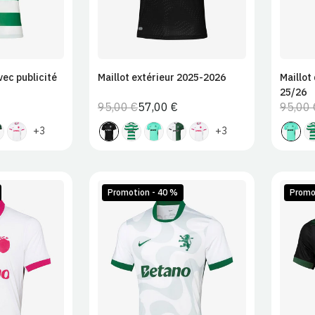
vec publicité
Maillot extérieur 2025-2026
Maillot
25/26
95,00 €
57,00 €
95,00 
Prix
Prix
normal
de
+3
+3
vente
Promotion - 40 %
Promo
L
XL
S
M
L
XL
S
2XL