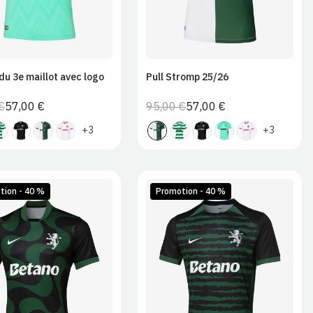
 du 3e maillot avec logo
Pull Stromp 25/26
€
57,00 €
95,00 €
57,00 €
Prix
Prix
Prix
Prix
normal
de
normal
de
+3
+3
vente
vente
tion - 40 %
Promotion - 40 %
M
L
XL
S
M
L
XL
2XL
2XL