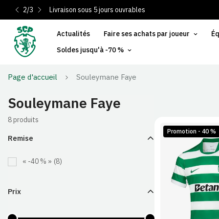
2
/
3
Livraison sous 5 jours ouvrables
Actualités
Faire ses achats par joueur
Éq
Soldes jusqu'à -70 %
Page d'accueil
Souleymane Faye
Souleymane Faye
8 produits
Promotion - 40 %
Remise
« -40 % »
(8)
S
M
Prix
2XL