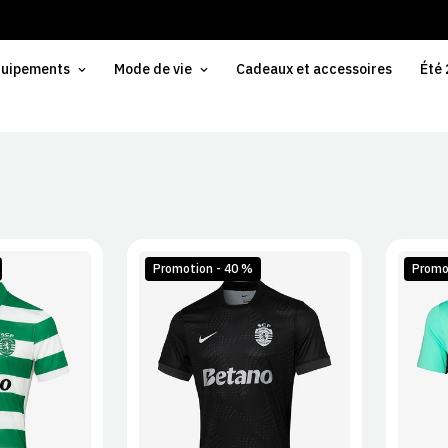
uipements
Mode de vie
Cadeaux et accessoires
Été
Promotion - 40 %
Promo
L
XL
S
M
L
XL
S
2XL