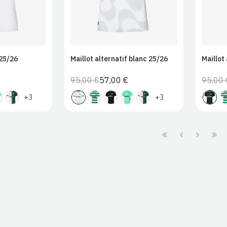
 25/26
Maillot alternatif blanc 25/26
Maillot
95,00 €
57,00 €
95,00 
Prix
Prix
normal
de
+3
+3
vente