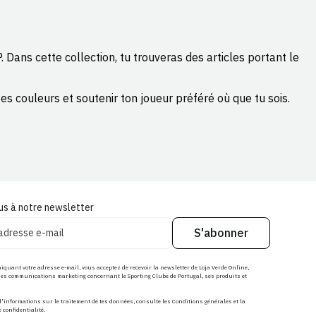
 Dans cette collection, tu trouveras des articles portant le
es couleurs et soutenir ton joueur préféré où que tu sois.
s à notre newsletter
S'abonner
uant votre adresse e-mail, vous acceptez de recevoir la newsletter de Loja Verde Online,
des communications marketing concernant le Sporting Clube de Portugal, ses produits et
'informations sur le traitement de tes données, consulte les Conditions générales et la
e confidentialité.