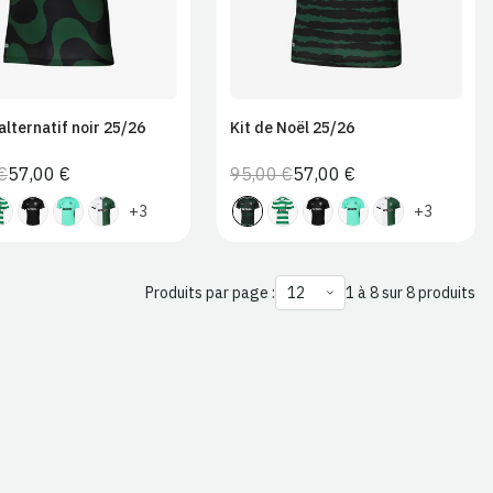
 alternatif noir 25/26
Kit de Noël 25/26
€
57,00 €
95,00 €
57,00 €
Prix
Prix
Prix
Prix
normal
de
normal
de
+3
+3
vente
vente
Produits par page :
1 à 8 sur 8 produits