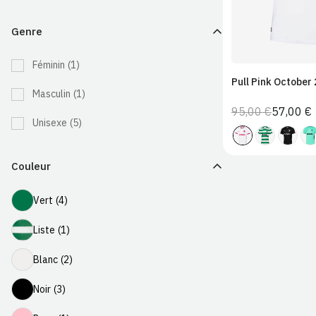
Genre
Féminin
(1)
Pull Pink October
Masculin
(1)
95,00 €
57,00 €
Prix
Prix
Unisexe
(5)
normal
de
vente
Couleur
Vert
Vert
(4)
Liste
Liste
(1)
Blanc
Blanc
(2)
Noir
Noir
(3)
Rose