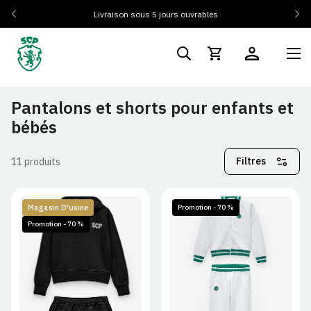
Livraison sous 5 jours ouvrables
Pantalons et shorts pour enfants et
bébés
Filtres
11 produits
Magasin D'usine
Promotion - 70 %
Promotion - 70 %
3/4A
5/6A
7/8A
3/4A
5/6A
7/8A
9/12A
13/14A
9/12A