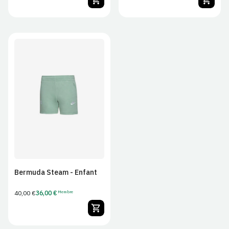
vente
JS
JM
JL
JXL
Bermuda Steam - Enfant
Prix
40,00 €
36,00 €
Membre
Tarif
habituel
membre