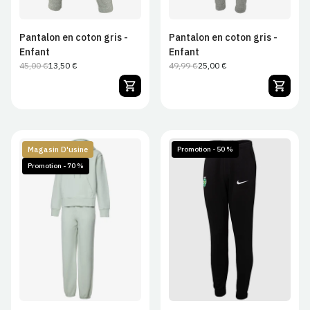
Pantalon en coton gris -
Pantalon en coton gris -
Enfant
Enfant
45,00 €
13,50 €
49,99 €
25,00 €
Prix
Prix
Prix
Prix
normal
de
habituel
de
vente
vente
Magasin D'usine
Promotion - 50 %
Promotion - 70 %
7/8
9/12
13/14
JS
JM
JL
JXL