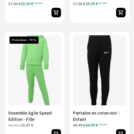
Prix
17,00 €
15,30 €
Prix
17,00 €
15,30 €
Membre
Membre
Tarif
Tarif
normal
normal
membre
membre
Promotion - 70 %
7/8
9/12
13/14
JS
JM
JL
JXL
Ensemble Agile Speed
Pantalon en coton noir -
Edition - Fille
Enfant
84,90 €
25,47 €
Prix
49,99 €
44,99 €
Membre
Prix
Prix
Tarif
habituel
normal
de
membre