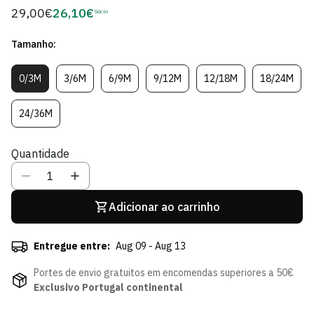
29,00€
26,10€
Preço
Sócio
Preço
regular
de
Tamanho:
Sócio
0/3M
3/6M
6/9M
9/12M
12/18M
18/24M
Variante
Variante
Variante
Variante
Variante
Variante
Esgotada
Esgotada
Esgotada
Esgotada
Esgotada
Esgotad
Ou
Ou
Ou
Ou
Ou
Ou
24/36M
Variante
Indisponível
Indisponível
Indisponível
Indisponível
Indisponível
Indispon
Esgotada
Ou
Quantidade
Indisponível
Adicionar ao carrinho
Entregue entre:
Aug 09 - Aug 13
Portes de envio gratuitos em encomendas superiores a 50€
Exclusivo Portugal continental