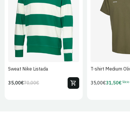
S
M
L
XL
2XL
S
M
L
Sweat Nike Listada
T-shirt Medium Oli
Sócio
35,00€
70,00€
Preço
35,00€
31,50€
Preço
Preço
Preço
regular
regular
de
de
venda
Sócio