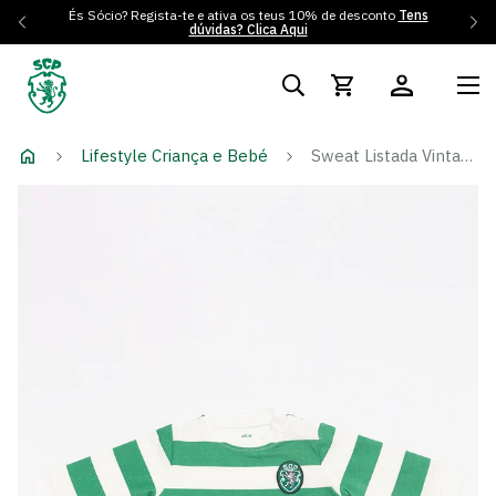
És Sócio? Regista-te e ativa os teus 10% de desconto
Tens
dúvidas? Clica Aqui
Lifestyle Criança e Bebé
Sweat Listada Vintage - Bebé