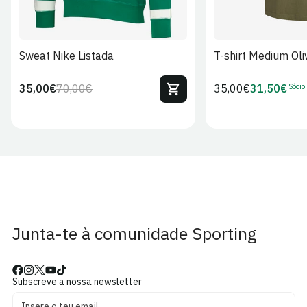
Sweat Nike Listada
T-shirt Medium Oli
Sócio
35,00€
70,00€
Preço
35,00€
31,50€
Preço
Preço
Preço
regular
regular
de
de
venda
Sócio
Junta-te à comunidade Sporting
Subscreve a nossa newsletter