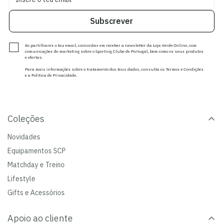
Subscrever
Ao partilhares o teu email, concordas em receber a newsletter da Loja Verde Online, com
comunicações de marketing sobre o Sporting Clube de Portugal, bem como os seus produtos
e ofertas.
Para mais informações sobre o tratamento dos teus dados, consulta os Termos e Condições
e a Política de Privacidade.
Coleções
Novidades
Equipamentos SCP
Matchday e Treino
Lifestyle
Gifts e Acessórios
Apoio ao cliente