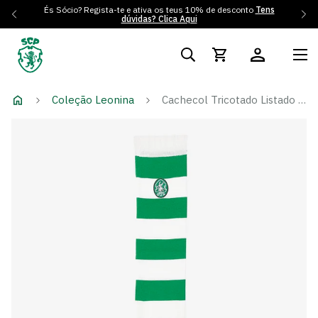
És Sócio? Regista-te e ativa os teus 10% de desconto
Tens
dúvidas? Clica Aqui
Coleção Leonina
Cachecol Tricotado Listado Vintage