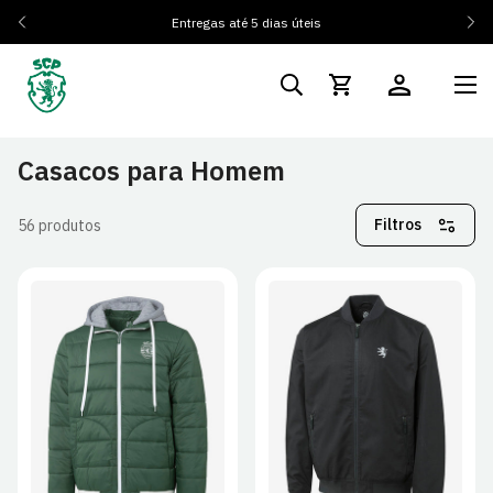
És Sócio? Regista-te e ativa os teus 10% de desconto
Tens
dúvidas? Clica Aqui
Casacos para Homem
Filtros
56 produtos
XS
S
M
L
XS
S
M
L
XL
2XL
3XL
4XL
XL
2XL
3XL
4XL