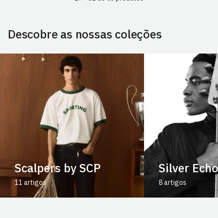
Descobre as nossas coleções
Scalpers by SCP
Silver Ech
11 artigos
8 artigos