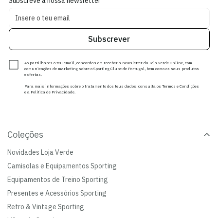
Subscreve a nossa newsletter
Subscrever
Ao partilhares o teu email, concordas em receber a newsletter da Loja Verde Online, com
comunicações de marketing sobre o Sporting Clube de Portugal, bem como os seus produtos
e ofertas.
Para mais informações sobre o tratamento dos teus dados, consulta os Termos e Condições
e a Política de Privacidade.
Coleções
Novidades Loja Verde
Camisolas e Equipamentos Sporting
Equipamentos de Treino Sporting
Presentes e Acessórios Sporting
Retro & Vintage Sporting